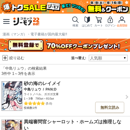
検索
はじめて
カート
ログイン
会員登録
漫画（マンガ）・電子書籍が国内最大級!!
絞り込む
並べ替え:
「中島リュウ」の検索結果
3件中 1～3件を表示
砂の海のレイメイ
中島リュウ
/
PAN:D
ライトノベル、ガガガ文庫
1～3巻
780pt～810pt
(5.0)
無料立読み
投稿数1件
異端審問官シャーロット・ホームズは推理しな
い