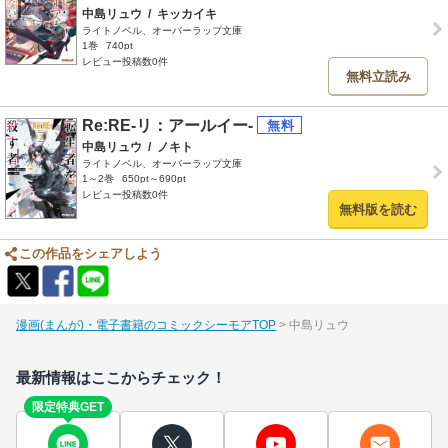
中島リュウ
/
キッカイキ
ライトノベル、オーバーラップ文庫
1巻
740pt
レビュー投稿数0件
無料立読み
Re:RE-リ：アールイー-
中島リュウ
/
ノキト
ライトノベル、オーバーラップ文庫
1～2巻
650pt～690pt
レビュー投稿数0件
無料版を読む
この作品をシェアしよう
漫画(まんが)・電子書籍のコミックシーモアTOP
中島リュウ
最新情報はここからチェック！
限定特典GET