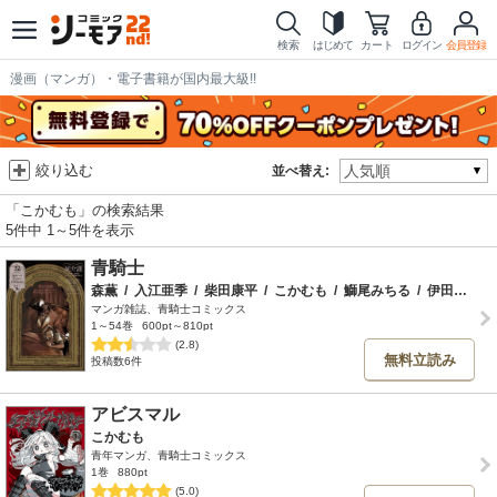
検索
はじめて
カート
ログイン
会員登録
漫画（マンガ）・電子書籍が国内最大級!!
絞り込む
並べ替え:
「こかむも」の検索結果
5件中 1～5件を表示
青騎士
森薫
/
入江亜季
/
柴田康平
/
こかむも
/
鰤尾みちる
/
伊田チヨ子
マンガ雑誌、青騎士コミックス
1～54巻
600pt～810pt
(2.8)
無料立読み
投稿数6件
アビスマル
こかむも
青年マンガ、青騎士コミックス
1巻
880pt
(5.0)