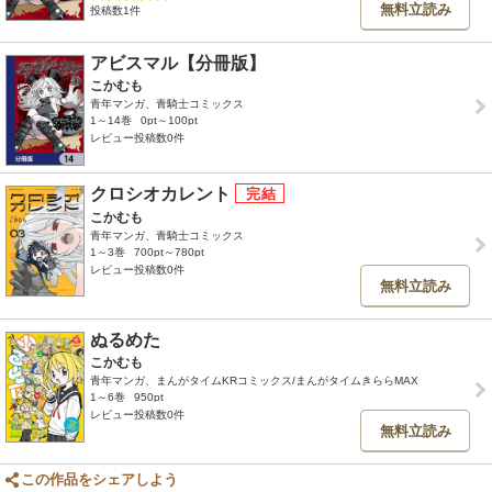
無料立読み
投稿数1件
アビスマル【分冊版】
こかむも
青年マンガ、青騎士コミックス
1～14巻
0pt～100pt
レビュー投稿数0件
クロシオカレント
こかむも
青年マンガ、青騎士コミックス
1～3巻
700pt～780pt
レビュー投稿数0件
無料立読み
ぬるめた
こかむも
青年マンガ、まんがタイムKRコミックス/まんがタイムきららMAX
1～6巻
950pt
レビュー投稿数0件
無料立読み
この作品をシェアしよう