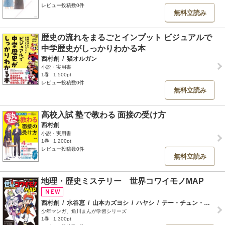
レビュー投稿数0件
無料立読み
歴史の流れをまるごとインプット ビジュアルで
中学歴史がしっかりわかる本
西村創
/
猫オルガン
小説・実用書
1巻
1,500pt
レビュー投稿数0件
無料立読み
高校入試 塾で教わる 面接の受け方
西村創
小説・実用書
1巻
1,200pt
レビュー投稿数0件
無料立読み
地理・歴史ミステリー 世界コワイモノMAP
西村創
/
水谷恵
/
山本カズヨシ
/
ハヤシ
/
テー・チュン・ハウ
少年マンガ、角川まんが学習シリーズ
1巻
1,300pt