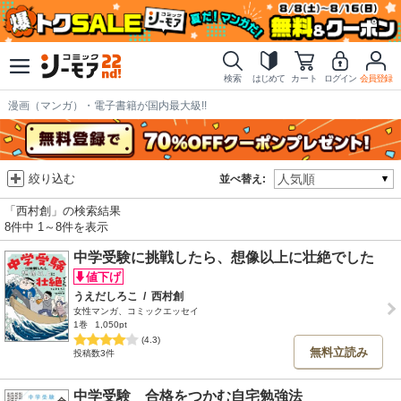
検索
はじめて
カート
ログイン
会員登録
漫画（マンガ）・電子書籍が国内最大級!!
絞り込む
並べ替え:
「西村創」の検索結果
8件中 1～8件を表示
中学受験に挑戦したら、想像以上に壮絶でした
うえだしろこ
/
西村創
女性マンガ、コミックエッセイ
1巻
1,050pt
(4.3)
無料立読み
投稿数3件
中学受験 合格をつかむ自宅勉強法