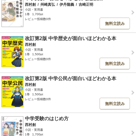
西村創
/
州崎真弘
/
伊丹龍義
/
吉崎正明
小説・実用書
1巻
1,700pt
レビュー投稿数0件
無料立読み
改訂第2版 中学歴史が面白いほどわかる本
西村創
小説・実用書
1巻
1,500pt
レビュー投稿数0件
無料立読み
改訂第2版 中学公民が面白いほどわかる本
西村創
小説・実用書
1巻
1,500pt
レビュー投稿数0件
無料立読み
中学受験のはじめ方
西村創
小説・実用書
1巻
1,700pt