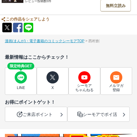
レビュー投稿数0件
無料立読み
この作品をシェアしよう
漫画(まんが)・電子書籍のコミックシーモアTOP
西村創
最新情報はここからチェック！
限定特典GET
シーモア
メルマガ
LINE
X
ちゃんねる
登録
お得にポイントゲット！
ご来店ポイント
シーモアでポイ活