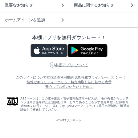
重要なお知らせ
商品に関するお知らせ
ホームアイコンを追加
本棚アプリを無料ダウンロード！
本棚アプリについて
このサイトについて
推奨環境
利用規約
ISBN検索
プライバシーポリシー
情報セキュリティーポリシー
特定商取引法に基づく表示
安心してお使いいただくために
ABJマークは、この電子書店・電子書籍配信サービスが、 著作権者からコンテ
ンツ使用許諾を得た正規版配信サービスであることを示す登録商標（登録番号
第6091713号）です。 詳しくは［ABJマーク］または［電子出版制作・流通協
議会］で検索してください。
(C)NTTソルマーレ