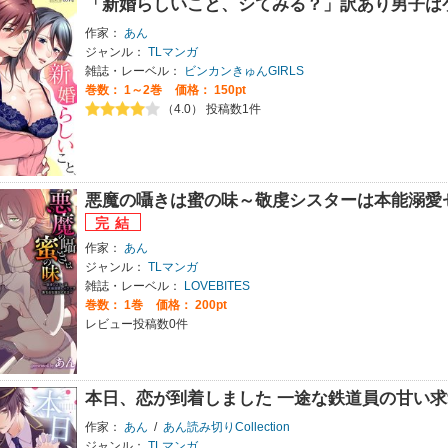
「新婚らしいこと、シてみる？」訳あり男子は
作家：
あん
ジャンル：
TLマンガ
雑誌・レーベル：
ビンカンきゅんGIRLS
巻数：
1～2巻
価格： 150pt
（4.0） 投稿数1件
悪魔の囁きは蜜の味～敬虔シスターは本能溺愛
作家：
あん
ジャンル：
TLマンガ
雑誌・レーベル：
LOVEBITES
巻数：
1巻
価格： 200pt
レビュー投稿数0件
本日、恋が到着しました 一途な鉄道員の甘い
作家：
あん
/
あん読み切りCollection
ジャンル：
TLマンガ