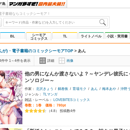
ア島
電子書籍ならコミックシーモア！
シーモア
BL
TL
ライトノベル
小説・実用書
コミックス
んが)・電子書籍のコミックシーモアTOP
>
あん
4件中 1～4件を表示
詳細
画像
他の男になんか渡さないよ？～ヤンデレ彼氏に
ンソロジー～
作家：
北沢きょう
/
鵺卷恢
/
育場モク
/
あん
/
梅本あや
/
沖野
ジャンル：
TLマンガ
雑誌・レーベル：
LOVEBITESコミックス
巻数：
1巻
価格： 780pt
（4.8） 投稿数4件