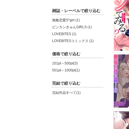
雑誌・レーベルで絞り込む
無敵恋愛S*girl (1)
ビンカンきゅんGIRLS (1)
LOVEBITES (1)
LOVEBITESコミックス (1)
価格で絞り込む
101pt～500pt(3)
501pt～1000pt(1)
完結で絞り込む
完結作品すべて(1)