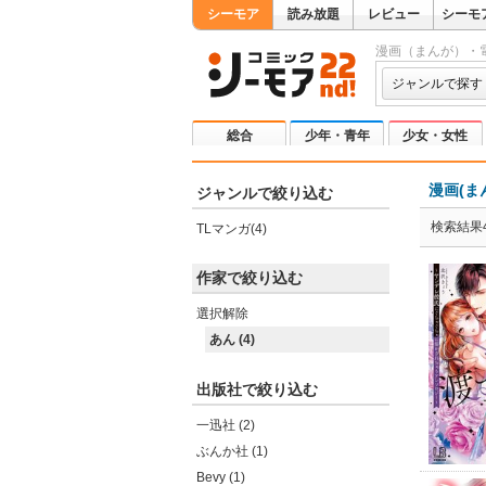
シーモア
読み放題
レビュー
シーモ
漫画（まんが）・
ジャンルで探す
総合
少年・青年
少女・女性
漫画(ま
ジャンルで絞り込む
検索結果
TLマンガ(4)
作家で絞り込む
選択解除
あん (4)
出版社で絞り込む
一迅社 (2)
ぶんか社 (1)
Bevy (1)