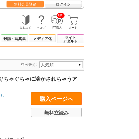
無料会員登録
ログイン
UP!
はじめて
ヘルプ
PT購入
カート
ライト
雑誌・写真集
メディア化
アダルト
並べ替え:
ぐちゃぐちゃに溶かされちゃうア
うに
購入ページへ
無料立読み