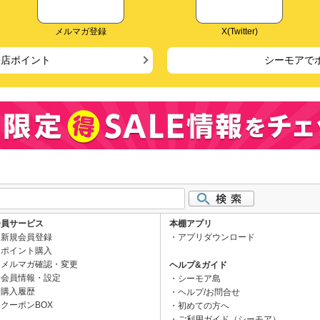
メルマガ登録
X(Twitter)
来店ポイント
シーモアで
会員サービス
本棚アプリ
新規会員登録
アプリダウンロード
ポイント購入
メルマガ確認・変更
ヘルプ&ガイド
会員情報・設定
シーモア島
購入履歴
ヘルプ/お問合せ
クーポンBOX
初めての方へ
ご利用ガイド（シーモア）