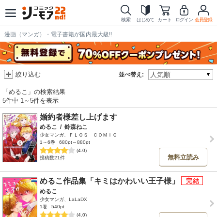
検索
はじめて
カート
ログイン
会員登録
漫画（マンガ）・電子書籍が国内最大級!!
絞り込む
並べ替え:
「めるこ」の検索結果
5件中 1～5件を表示
婚約者様差し上げます
めるこ
/
鈴森ねこ
少女マンガ、ＦＬＯＳ ＣＯＭＩＣ
1～6巻
680pt～880pt
(4.0)
無料立読み
投稿数21件
めるこ作品集「キミはかわいい王子様」
めるこ
少女マンガ、LaLaDX
1巻
540pt
(4.0)