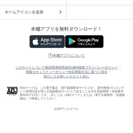
ホームアイコンを追加
本棚アプリを無料ダウンロード！
本棚アプリについて
このサイトについて
推奨環境
利用規約
ISBN検索
プライバシーポリシー
情報セキュリティーポリシー
特定商取引法に基づく表示
安心してお使いいただくために
ABJマークは、この電子書店・電子書籍配信サービスが、 著作権者からコンテ
ンツ使用許諾を得た正規版配信サービスであることを示す登録商標（登録番号
第6091713号）です。 詳しくは［ABJマーク］または［電子出版制作・流通協
議会］で検索してください。
(C)NTTソルマーレ