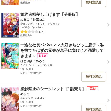
無料立読み
投稿数1件
婚約者様差し上げます【分冊版】
めるこ
/
鈴森ねこ
少女マンガ、ＦＬＯＳ ＣＯＭＩＣ
1～58巻
0pt～80pt
(2.4)
投稿数7件
一途な社長パパvsママ大好きちびっこ息子～私
を捨てたはずの元夫が息子に負けじと溺愛して
きます～
ほとり紗
/
めるこ
ライトノベル、マカロン文庫
1巻
500pt
レビュー投稿数0件
無料立読み
接触禁止のシークレット［1話売り］
めるこ
少女マンガ、××LaLa
1巻
100pt
レビュー投稿数0件
無料立読み