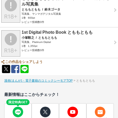
ル写真集
とももともも
/
鈴木ゴータ
写真集、ヤンマガデジタル写真集
1巻
600pt
レビュー投稿数0件
1st Digital Photo Book とももともも
小塚毅之
/
とももともも
写真集、Platinum Digital
1巻
1,350pt
レビュー投稿数0件
この作品をシェアしよう
漫画(まんが)・電子書籍のコミックシーモアTOP
とももともも
最新情報はここからチェック！
限定特典GET