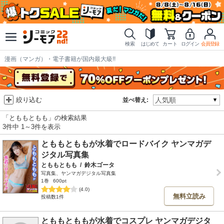
検索
はじめて
カート
ログイン
会員登録
漫画（マンガ）・電子書籍が国内最大級!!
絞り込む
並べ替え:
「とももともも」の検索結果
3件中 1～3件を表示
とももとももが水着でロードバイク ヤンマガデ
ジタル写真集
とももともも
/
鈴木ゴータ
写真集、ヤンマガデジタル写真集
1巻
600pt
(4.0)
無料立読み
投稿数1件
とももとももが水着でコスプレ ヤンマガデジタ