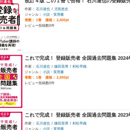
改訂４版 この１冊で合格！ 石川達也の登録販
作家：
石川達也
/
児島悠史
ジャンル：
小説・実用書
巻数：
1巻
価格： 2,400pt
レビュー投稿数0件
これで完成！ 登録販売者 全国過去問題集 202
作家：
石川達也
/
鎌田晃博
/
村松早織
ジャンル：
小説・実用書
巻数：
1巻
価格： 2,400pt
レビュー投稿数0件
これで完成！ 登録販売者 全国過去問題集 202
作家：
石川達也
/
鎌田晃博
/
村松早織
ジャンル：
小説・実用書