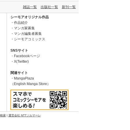
雑誌一覧
出版社一覧
新刊一覧
シーモアオリジナル作品
作品紹介
マンガ家募集
マンガ編集者募集
シーモアコミックス
SNSサイト
Facebookページ
X(Twitter)
関連サイト
MangaPlaza
（English Manga Store）
N検索
|
運営会社 NTTソルマーレ