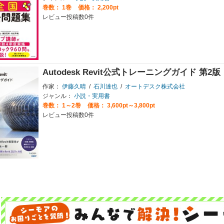
巻数：
1巻
価格： 2,200pt
レビュー投稿数0件
Autodesk Revit公式トレーニングガイド 第2版
作家：
伊藤久晴
/
石川達也
/
オートデスク株式会社
ジャンル：
小説・実用書
巻数：
1～2巻
価格： 3,600pt～3,800pt
レビュー投稿数0件