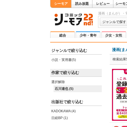
シーモア
読み放題
レビュー
シーモ
漫画（まんが）・
ジャンルで探す
総合
少年・青年
少女・女性
漫画(ま
ジャンルで絞り込む
検索結果
小説・実用書(5)
作家で絞り込む
選択解除
石川達也 (5)
出版社で絞り込む
KADOKAWA (4)
日経BP (1)