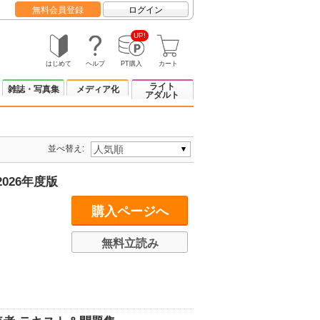
無料会員登録
ログイン
UP!
はじめて
ヘルプ
PT購入
カート
ライト
雑誌・写真集
メディア化
アダルト
並べ替え:
026年度版
購入ページへ
無料立読み