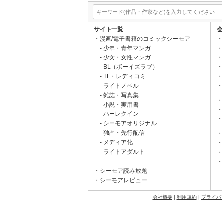
サイト一覧
漫画/電子書籍のコミックシーモア
少年・青年マンガ
少女・女性マンガ
BL（ボーイズラブ）
TL・レディコミ
ライトノベル
雑誌・写真集
小説・実用書
ハーレクイン
シーモアオリジナル
独占・先行配信
メディア化
ライトアダルト
シーモア読み放題
シーモアレビュー
会社概要
|
利用規約
|
プライバ