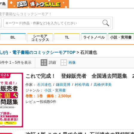
ア島
電子書籍ならコミックシーモア！
シーモア
BL
TL
ライトノベル
小説・実用書
コミックス
んが)・電子書籍のコミックシーモアTOP
>
石川達也
5件中 1～5件を表示
詳細
画像
これで完成！ 登録販売者 全国過去問題集 2
作家：
石川達也
/
鎌田晃博
/
村松早織
/
高橋伊津美
ジャンル：
小説・実用書
巻数：
1巻
価格： 2,500pt
レビュー投稿数0件