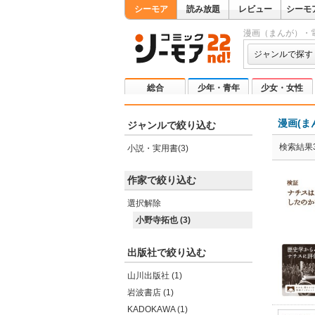
シーモア
読み放題
レビュー
シーモ
漫画（まんが）・
ジャンルで探す
総合
少年・青年
少女・女性
漫画(ま
ジャンルで絞り込む
検索結果
小説・実用書(3)
作家で絞り込む
選択解除
小野寺拓也 (3)
出版社で絞り込む
山川出版社 (1)
岩波書店 (1)
KADOKAWA (1)