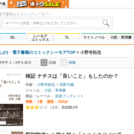
ア島
電子書籍ならコミックシーモア！
シーモア
BL
TL
ライトノベル
小説・実用書
コミックス
んが)・電子書籍のコミックシーモアTOP
>
小野寺拓也
3件中 1～3件を表示
詳細
画像
検証 ナチスは「良いこと」もしたのか？
作家：
小野寺拓也
/
田野大輔
ジャンル：
小説・実用書
雑誌・レーベル：
岩波ブックレット
巻数：
1巻
価格： 820pt
（3.0） 投稿数2件