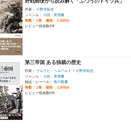
野戦郵便から読み解く「ふつうのドイツ兵」
作家：
小野寺拓也
ジャンル：
小説・実用書
巻数：
1巻
価格： 1,400pt
レビュー投稿数0件
第三帝国 ある独裁の歴史
作家：
ウルリヒ・ヘルベルト
/
小野寺拓也
ジャンル：
小説・実用書
雑誌・レーベル：
角川新書
巻数：
1巻
価格： 1,000pt
レビュー投稿数0件