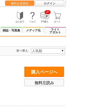
無料会員登録
ログイン
UP!
はじめて
ヘルプ
PT購入
カート
ライト
雑誌・写真集
メディア化
アダルト
並べ替え:
購入ページへ
無料立読み