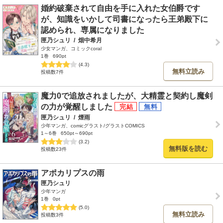
婚約破棄されて自由を手に入れた女伯爵です
が、知識をいかして司書になったら王弟殿下に
認められ、専属になりました
匣乃シュリ
/
畑中希月
少女マンガ、コミックcoral
1巻
690pt
(4.3)
無料立読み
投稿数7件
魔力0で追放されましたが、大精霊と契約し魔剣
の力が覚醒しました
匣乃シュリ
/
煙雨
少年マンガ、comicグラスト/グラストCOMICS
1～6巻
650pt～690pt
(3.2)
無料版を読む
投稿数23件
アポカリプスの雨
匣乃シュリ
少年マンガ
1巻
0pt
(5.0)
無料立読み
投稿数3件