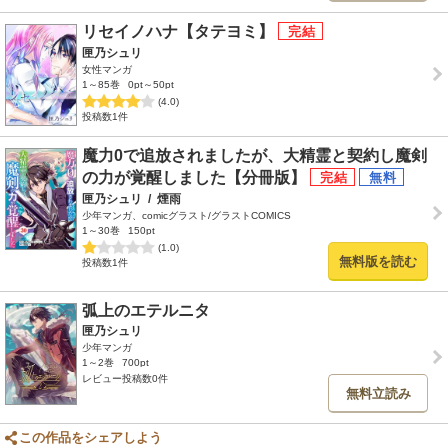
リセイノハナ【タテヨミ】
匣乃シュリ
女性マンガ
1～85巻
0pt～50pt
(4.0)
投稿数1件
魔力0で追放されましたが、大精霊と契約し魔剣
の力が覚醒しました【分冊版】
匣乃シュリ
/
煙雨
少年マンガ、comicグラスト/グラストCOMICS
1～30巻
150pt
(1.0)
無料版を読む
投稿数1件
弧上のエテルニタ
匣乃シュリ
少年マンガ
1～2巻
700pt
レビュー投稿数0件
無料立読み
この作品をシェアしよう