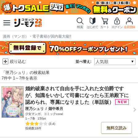
検索
はじめて
カート
ログイン
会員登録
漫画（マンガ）・電子書籍が国内最大級!!
絞り込む
並べ替え:
「匣乃シュリ」の検索結果
7件中 1～7件を表示
婚約破棄されて自由を手に入れた女伯爵です
が、知識をいかして司書になったら王弟殿下に
認められ、専属になりました（単話版）
匣乃シュリ
/
畑中希月
少女マンガ、コミックcoral
1～7巻
150pt
(3.4)
無料立読み
投稿数18件