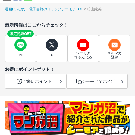
漫画(まんが)・電子書籍のコミックシーモアTOP
松山絵美
最新情報はここからチェック！
限定特典GET
シーモア
メルマガ
LINE
X
ちゃんねる
登録
お得にポイントゲット！
ご来店ポイント
シーモアでポイ活