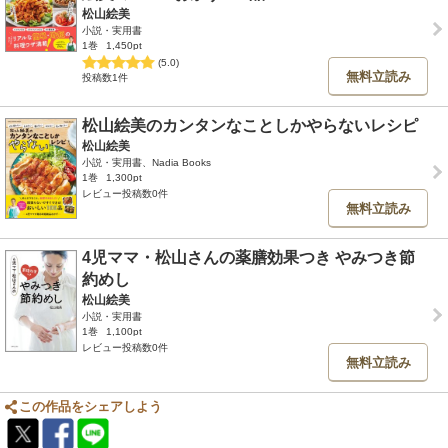
松山絵美
小説・実用書
1巻
1,450pt
(5.0)
無料立読み
投稿数1件
松山絵美のカンタンなことしかやらないレシピ
松山絵美
小説・実用書、Nadia Books
1巻
1,300pt
レビュー投稿数0件
無料立読み
4児ママ・松山さんの薬膳効果つき やみつき節
約めし
松山絵美
小説・実用書
1巻
1,100pt
レビュー投稿数0件
無料立読み
この作品をシェアしよう