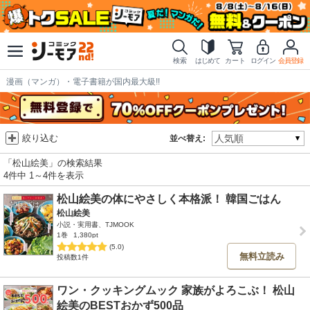
検索
はじめて
カート
ログイン
会員登録
漫画（マンガ）・電子書籍が国内最大級!!
絞り込む
並べ替え:
「松山絵美」の検索結果
4件中 1～4件を表示
松山絵美の体にやさしく本格派！ 韓国ごはん
松山絵美
小説・実用書、TJMOOK
1巻
1,380pt
(5.0)
無料立読み
投稿数1件
ワン・クッキングムック 家族がよろこぶ！ 松山
絵美のBESTおかず500品