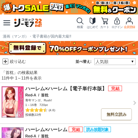
検索
はじめて
カート
ログイン
会員登録
漫画（マンガ）・電子書籍が国内最大級!!
絞り込む
並べ替え:
「首枕」の検索結果
11件中 1～11件を表示
ハーレム×ハーレム【電子単行本版】
Red-A
/
首枕
青年マンガ、Rush!
1～16巻
720pt
(4.6)
無料立読み
投稿数22件
ハーレム×ハーレム
Red-A
/
首枕