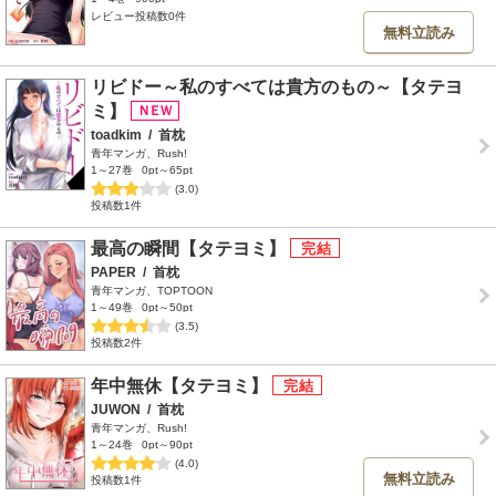
レビュー投稿数0件
無料立読み
リビドー～私のすべては貴方のもの～【タテヨ
ミ】
toadkim
/
首枕
青年マンガ、Rush!
1～27巻
0pt～65pt
(3.0)
投稿数1件
最高の瞬間【タテヨミ】
PAPER
/
首枕
青年マンガ、TOPTOON
1～49巻
0pt～50pt
(3.5)
投稿数2件
年中無休【タテヨミ】
JUWON
/
首枕
青年マンガ、Rush!
1～24巻
0pt～90pt
(4.0)
無料立読み
投稿数1件