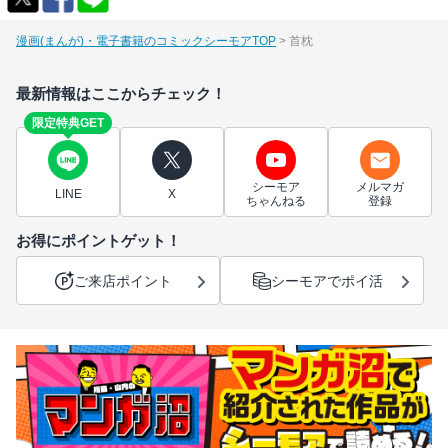
漫画(まんが)・電子書籍のコミックシーモアTOP
首枕
最新情報はここからチェック！
限定特典GET
シーモア
メルマガ
LINE
X
ちゃんねる
登録
お得にポイントゲット！
ご来店ポイント
シーモアでポイ活