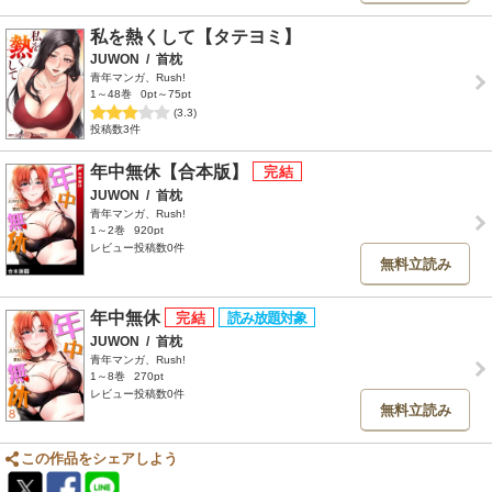
私を熱くして【タテヨミ】
JUWON
/
首枕
青年マンガ、Rush!
1～48巻
0pt～75pt
(3.3)
投稿数3件
年中無休【合本版】
JUWON
/
首枕
青年マンガ、Rush!
1～2巻
920pt
レビュー投稿数0件
無料立読み
年中無休
JUWON
/
首枕
青年マンガ、Rush!
1～8巻
270pt
レビュー投稿数0件
無料立読み
この作品をシェアしよう