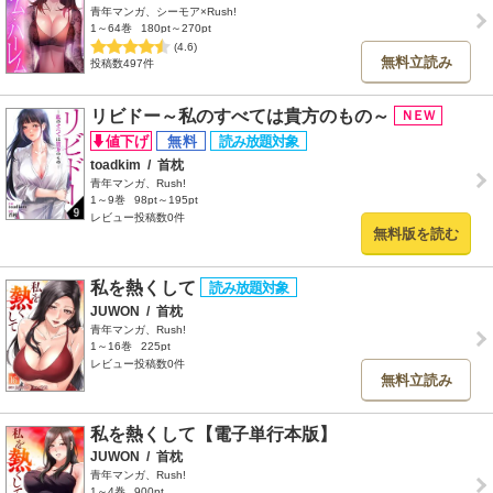
青年マンガ、シーモア×Rush!
1～64巻
180pt～270pt
(4.6)
無料立読み
投稿数497件
リビドー～私のすべては貴方のもの～
toadkim
/
首枕
青年マンガ、Rush!
1～9巻
98pt～195pt
レビュー投稿数0件
無料版を読む
私を熱くして
JUWON
/
首枕
青年マンガ、Rush!
1～16巻
225pt
レビュー投稿数0件
無料立読み
私を熱くして【電子単行本版】
JUWON
/
首枕
青年マンガ、Rush!
1～4巻
900pt