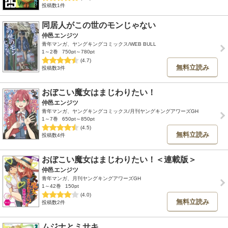
投稿数1件
同居人がこの世のモンじゃない
仲邑エンジツ
青年マンガ、ヤングキングコミックス/WEB BULL
1～2巻
750pt～780pt
(4.7)
無料立読み
投稿数3件
おぼこい魔女はまじわりたい！
仲邑エンジツ
青年マンガ、ヤングキングコミックス/月刊ヤングキングアワーズGH
1～7巻
650pt～850pt
(4.5)
無料立読み
投稿数4件
おぼこい魔女はまじわりたい！＜連載版＞
仲邑エンジツ
青年マンガ、月刊ヤングキングアワーズGH
1～42巻
150pt
(4.0)
無料立読み
投稿数2件
ムジナとミサキ