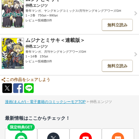
仲邑エンジツ
青年マンガ、ヤングキングコミックス/月刊ヤングキングアワーズGH
1～2巻
750pt～990pt
レビュー投稿数0件
無料立読み
ムジナとミサキ＜連載版＞
仲邑エンジツ
青年マンガ、月刊ヤングキングアワーズGH
1～14巻
150pt
レビュー投稿数0件
無料立読み
この作品をシェアしよう
漫画(まんが)・電子書籍のコミックシーモアTOP
仲邑エンジツ
最新情報はここからチェック！
限定特典GET