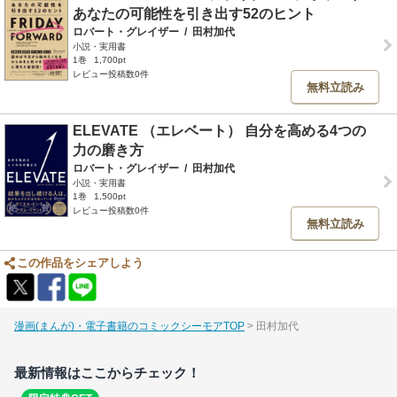
あなたの可能性を引き出す52のヒント
ロバート・グレイザー
/
田村加代
小説・実用書
1巻
1,700pt
レビュー投稿数0件
無料立読み
ELEVATE （エレベート） 自分を高める4つの
力の磨き方
ロバート・グレイザー
/
田村加代
小説・実用書
1巻
1,500pt
レビュー投稿数0件
無料立読み
この作品をシェアしよう
漫画(まんが)・電子書籍のコミックシーモアTOP
田村加代
最新情報はここからチェック！