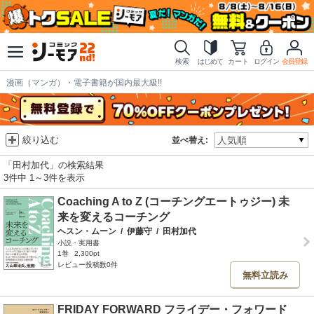
検索
はじめて
カート
ログイン
会員登録
漫画（マンガ）・電子書籍が国内最大級!!
絞り込む
並べ替え:
「田村加代」の検索結果
3件中 1～3件を表示
Coaching A to Z (コーチングエートゥジー) 未
来を変えるコーチング
ヘスン・ムーン
/
伊藤守
/
田村加代
小説・実用書
1巻
2,300pt
レビュー投稿数0件
無料立読み
FRIDAY FORWARD フライデー・フォワード