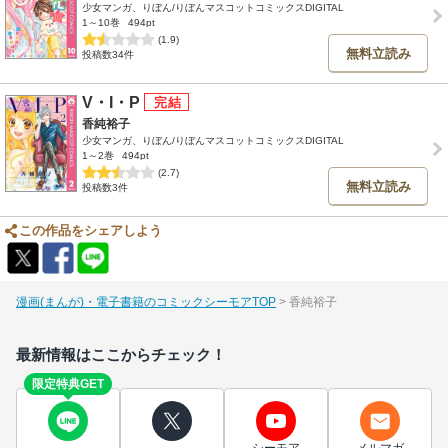
少女マンガ、りぼん/りぼんマスコットコミックスDIGITAL
1～10巻
494pt
(1.9)
無料立読み
投稿数34件
V・I・P
香純裕子
少女マンガ、りぼん/りぼんマスコットコミックスDIGITAL
1～2巻
494pt
(2.7)
無料立読み
投稿数3件
この作品をシェアしよう
漫画(まんが)・電子書籍のコミックシーモアTOP
香純裕子
最新情報はここからチェック！
限定特典GET