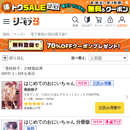
検索
はじめて
カート
ログイン
会員登録
漫画（マンガ）・電子書籍が国内最大級!!
絞り込む
並べ替え:
「香純裕子」の検索結果
6件中 1～6件を表示
はじめてのおにいちゃん
香純裕子
少女マンガ、りぼん/りぼんマスコットコミックスDIGITAL
1～4巻
494pt～520pt
(4.6)
立読み増量中
投稿数117件
はじめてのおにいちゃん 分冊版