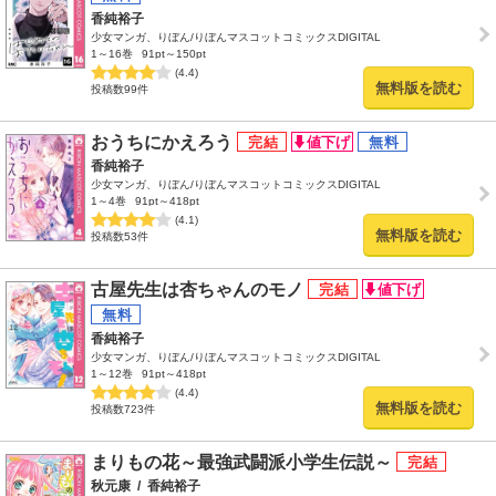
香純裕子
少女マンガ、りぼん/りぼんマスコットコミックスDIGITAL
1～16巻
91pt～150pt
(4.4)
無料版を読む
投稿数99件
おうちにかえろう
香純裕子
少女マンガ、りぼん/りぼんマスコットコミックスDIGITAL
1～4巻
91pt～418pt
(4.1)
無料版を読む
投稿数53件
古屋先生は杏ちゃんのモノ
香純裕子
少女マンガ、りぼん/りぼんマスコットコミックスDIGITAL
1～12巻
91pt～418pt
(4.4)
無料版を読む
投稿数723件
まりもの花～最強武闘派小学生伝説～
秋元康
/
香純裕子