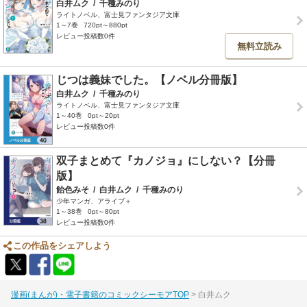
白井ムク
/
千種みのり
ライトノベル、富士見ファンタジア文庫
1～7巻
720pt～880pt
レビュー投稿数0件
無料立読み
じつは義妹でした。【ノベル分冊版】
白井ムク
/
千種みのり
ライトノベル、富士見ファンタジア文庫
1～40巻
0pt～20pt
レビュー投稿数0件
双子まとめて『カノジョ』にしない？【分冊
版】
飴色みそ
/
白井ムク
/
千種みのり
少年マンガ、アライブ＋
1～38巻
0pt～80pt
レビュー投稿数0件
この作品をシェアしよう
漫画(まんが)・電子書籍のコミックシーモアTOP
白井ムク