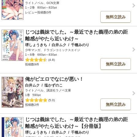
ライトノベル、GCN文庫
1～2巻
800pt～820pt
レビュー投稿数0件
無料立読み
じつは義妹でした。～最近できた義理の弟の距
離感がやたら近いわけ～
堺しょうきち
/
白井ムク
/
千種みのり
少年マンガ、ドラゴンコミックスエイジ
1～8巻
660pt～830pt
(4.8)
無料立読み
投稿数9件
俺がピエロでなにが悪い！
白井ムク
/
塩かずのこ
ライトノベル、講談社ラノベ文庫
1巻
590pt
(5.0)
無料立読み
投稿数2件
じつは義妹でした。～最近できた義理の弟の距
離感がやたら近いわけ～【分冊版】
堺しょうきち
/
白井ムク
/
千種みのり