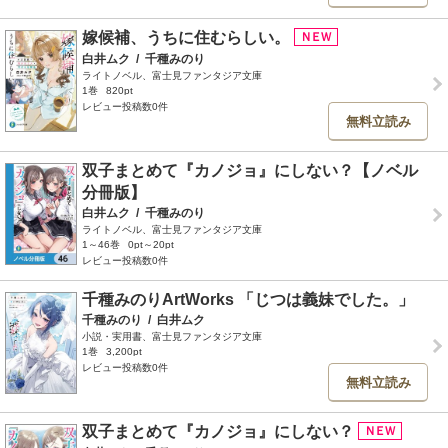
嫁候補、うちに住むらしい。
白井ムク
/
千種みのり
ライトノベル、富士見ファンタジア文庫
1巻
820pt
レビュー投稿数0件
無料立読み
双子まとめて『カノジョ』にしない？【ノベル
分冊版】
白井ムク
/
千種みのり
ライトノベル、富士見ファンタジア文庫
1～46巻
0pt～20pt
レビュー投稿数0件
千種みのりArtWorks 「じつは義妹でした。」
千種みのり
/
白井ムク
小説・実用書、富士見ファンタジア文庫
1巻
3,200pt
レビュー投稿数0件
無料立読み
双子まとめて『カノジョ』にしない？