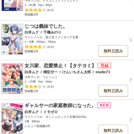
少年マンガ、ドラゴンコミックスエイジ
1～81巻
0pt～80pt
(4.0)
投稿数3件
じつは義妹でした。
白井ムク
/
千種みのり
ライトノベル、富士見ファンタジア文庫
1～8巻
650pt～780pt
(4.0)
無料立読み
投稿数2件
女川家、恋愛禁止！【タテヨミ】
白井ムク
/
晴臣廿一
/
けんいちさん太郎
/
studio73
少年マンガ、リビッシュ
1～15巻
0pt～60pt
(3.0)
無料立読み
投稿数1件
ギャルサーの家庭教師になった。
白井ムク
/
トモゼロ
ライトノベル、ダッシュエックス文庫DIGITAL
1巻
880pt
レビュー投稿数0件
無料立読み