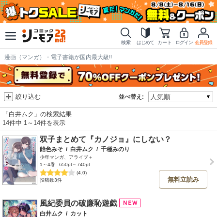
検索
はじめて
カート
ログイン
会員登録
漫画（マンガ）・電子書籍が国内最大級!!
絞り込む
並べ替え:
「白井ムク」の検索結果
14件中 1～14件を表示
双子まとめて『カノジョ』にしない？
飴色みそ
/
白井ムク
/
千種みのり
少年マンガ、アライブ＋
1～4巻
650pt～740pt
(4.0)
無料立読み
投稿数3件
風紀委員の破廉恥遊戯
白井ムク
/
カット