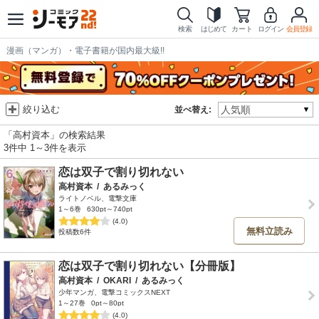
検索
はじめて
カート
ログイン
会員登録
漫画（マンガ）・電子書籍が国内最大級!!
絞り込む
並べ替え:
「高村資本」の検索結果
3件中 1～3件を表示
恋は双子で割り切れない
高村資本
/
あるみっく
ライトノベル、電撃文庫
1～6巻
630pt～740pt
(4.0)
無料立読み
投稿数6件
恋は双子で割り切れない【分冊版】
高村資本
/
OKARI
/
あるみっく
少年マンガ、電撃コミックスNEXT
1～27巻
0pt～80pt
(4.0)