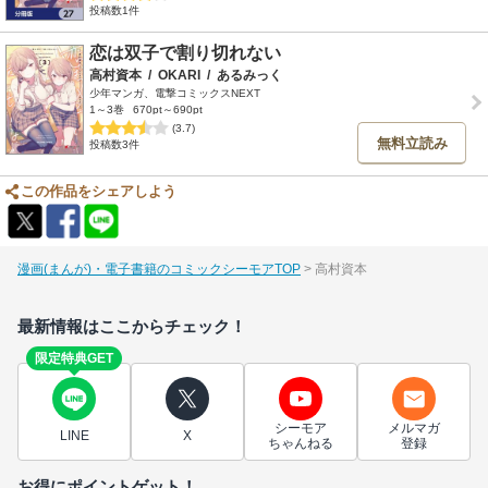
投稿数1件
恋は双子で割り切れない
高村資本
/
OKARI
/
あるみっく
少年マンガ、電撃コミックスNEXT
1～3巻
670pt～690pt
(3.7)
無料立読み
投稿数3件
この作品をシェアしよう
漫画(まんが)・電子書籍のコミックシーモアTOP
高村資本
最新情報はここからチェック！
限定特典GET
シーモア
メルマガ
LINE
X
ちゃんねる
登録
お得にポイントゲット！