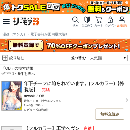
検索
はじめて
カート
ログイン
会員登録
漫画（マンガ）・電子書籍が国内最大級!!
絞り込む
並べ替え:
「OB」の検索結果
6件中 1～6件を表示
年下チーフに迫られています。(フルカラー)【特
装版】
ttwook
/
OB
青年マンガ、桃色エンジェル
1～6巻
700pt
レビュー投稿数0件
無料立読み
【フルカラー】工学ヘヴン