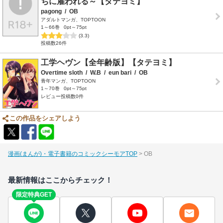
ちに雇われる～【タテヨミ】
pagong
/
OB
アダルトマンガ、TOPTOON
1～66巻
0pt～75pt
(3.3)
投稿数26件
工学ヘヴン【全年齢版】【タテヨミ】
Overtime sloth
/
W.B
/
eun bari
/
OB
青年マンガ、TOPTOON
1～70巻
0pt～75pt
レビュー投稿数0件
この作品をシェアしよう
漫画(まんが)・電子書籍のコミックシーモアTOP
OB
最新情報はここからチェック！
限定特典GET