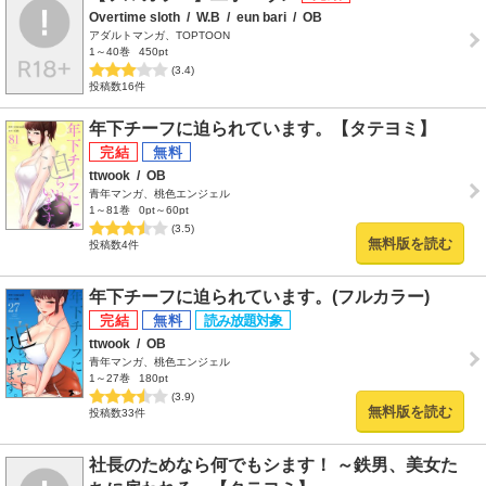
Overtime sloth
/
W.B
/
eun bari
/
OB
アダルトマンガ、TOPTOON
1～40巻
450pt
(3.4)
投稿数16件
年下チーフに迫られています。【タテヨミ】
ttwook
/
OB
青年マンガ、桃色エンジェル
1～81巻
0pt～60pt
(3.5)
無料版を読む
投稿数4件
年下チーフに迫られています。(フルカラー)
ttwook
/
OB
青年マンガ、桃色エンジェル
1～27巻
180pt
(3.9)
無料版を読む
投稿数33件
社長のためなら何でもシます！ ～鉄男、美女た