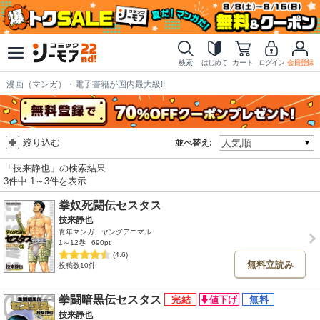
検索
はじめて
カート
ログイン
会員登録
漫画（マンガ）・電子書籍が国内最大級!!
絞り込む
並べ替え:
「技来静也」の検索結果
3件中 1～3件を表示
拳奴死闘伝セスタス
技来静也
青年マンガ、ヤングアニマル
1～12巻
690pt
(4.6)
無料立読み
投稿数10件
拳闘暗黒伝セスタス
技来静也