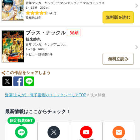
青年マンガ、ヤングアニマル/ヤングアニマルコミックス
1～15巻
207pt
(4.7)
無料版を読む
投稿数16件
ブラス・ナックル
技来静也
青年マンガ、ヤングアニマル
1～3巻
690pt
レビュー投稿数0件
無料立読み
この作品をシェアしよう
漫画(まんが)・電子書籍のコミックシーモアTOP
技来静也
最新情報はここからチェック！
限定特典GET