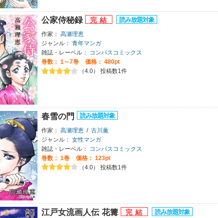
公家侍秘録
作家：
高瀬理恵
ジャンル：
青年マンガ
雑誌・レーベル：
コンパスコミックス
巻数：
1～7巻
価格： 480pt
（4.0） 投稿数1件
春雪の門
作家：
高瀬理恵
/
古川薫
ジャンル：
女性マンガ
雑誌・レーベル：
コンパスコミックス
巻数：
1巻
価格： 123pt
（4.0） 投稿数1件
江戸女流画人伝 花篝