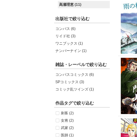
高瀬理恵 (11)
出版社で絞り込む
コンパス (6)
リイド社 (3)
ワニブックス (1)
ナンバーナイン (1)
雑誌・レーベルで絞り込む
コンパスコミックス (6)
SPコミックス (3)
コミック乱ツインズ (1)
作品タグで絞り込む
刺客 (2)
女将 (2)
武家 (2)
医師 (1)