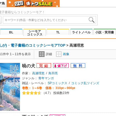
ア島
電子書籍ならコミックシーモア！
シーモア
BL
TL
ライトノベル
小説・実用書
コミックス
んが)・電子書籍のコミックシーモアTOP
>
高瀬理恵
1件中 1～11件を表示
詳細
画像
暁の犬
作家：
高瀬理恵
/
鳥羽亮
ジャンル：
青年マンガ
雑誌・レーベル：
SPコミックス
/
コミック乱ツインズ
巻数：
1～6巻
価格： 310pt～900pt
（4.7） 投稿数23件