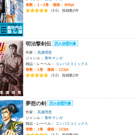
巻数：
1～2巻
価格： 800pt
（5.0） 投稿数2件
明治撃剣伝
作家：
高瀬理恵
ジャンル：
青年マンガ
雑誌・レーベル：
コンパスコミックス
巻数：
1巻
価格： 123pt
（5.0） 投稿数1件
夢想の剣
作家：
高瀬理恵
ジャンル：
青年マンガ
雑誌・レーベル：
コンパスコミックス
巻数：
1巻
価格： 123pt