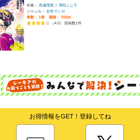
作家：
高瀬理恵
/
澤田ふじ子
ジャンル：
女性マンガ
巻数：
1巻
価格： 550pt
（4.0） 投稿数1件
お得情報をGET！登録してね