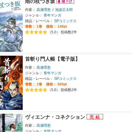
雨の杖つき坂
作家：
高瀬理恵
/
池波正太郎
ジャンル：
青年マンガ
雑誌・レーベル：
SPコミックス
巻数：
1巻
価格： 140pt
（5.0） 投稿数2件
首斬り門人帳【電子版】
作家：
高瀬理恵
ジャンル：
青年マンガ
雑誌・レーベル：
SPコミックス
巻数：
1巻
価格： 500pt
（5.0） 投稿数2件
ヴィエンナ・コネクション
作家：
高瀬理恵
ジャンル：
女性マンガ