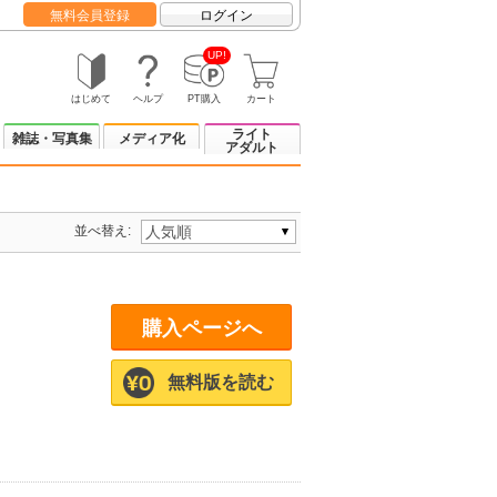
無料会員登録
ログイン
UP!
はじめて
ヘルプ
PT購入
カート
ライト
雑誌・写真集
メディア化
アダルト
並べ替え:
購入ページへ
無料版を読む