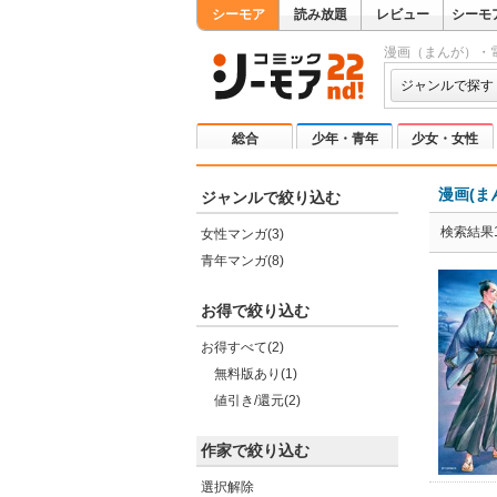
シーモア
読み放題
レビュー
シーモ
漫画（まんが）・
ジャンルで探す
総合
少年・青年
少女・女性
漫画(ま
ジャンルで絞り込む
検索結果1
女性マンガ(3)
青年マンガ(8)
お得で絞り込む
お得すべて(2)
無料版あり(1)
値引き/還元(2)
作家で絞り込む
選択解除