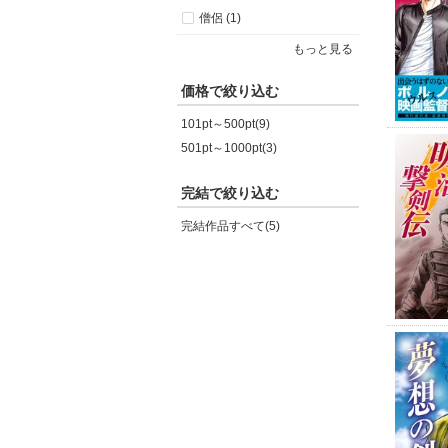
僧侶 (1)
もっと見る
価格で絞り込む
101pt～500pt(9)
501pt～1000pt(3)
完結で絞り込む
完結作品すべて(5)