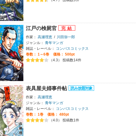
（4.7） 投稿数3件
江戸の検屍官
作家：
高瀬理恵
/
川田弥一郎
ジャンル：
青年マンガ
雑誌・レーベル：
コンパスコミックス
巻数：
1～6巻
価格： 500pt
（4.3） 投稿数14件
表具屋夫婦事件帖
作家：
高瀬理恵
ジャンル：
青年マンガ
雑誌・レーベル：
コンパスコミックス
巻数：
1巻
価格： 480pt
（4.0） 投稿数1件