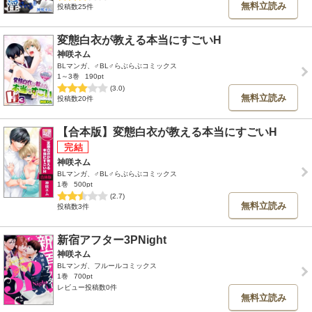
無料立読み
投稿数25件
変態白衣が教える本当にすごいH
神咲ネム
BLマンガ、♂BL♂らぶらぶコミックス
1～3巻
190pt
(3.0)
無料立読み
投稿数20件
【合本版】変態白衣が教える本当にすごいH
神咲ネム
BLマンガ、♂BL♂らぶらぶコミックス
1巻
500pt
(2.7)
無料立読み
投稿数3件
新宿アフター3PNight
神咲ネム
BLマンガ、フルールコミックス
1巻
700pt
レビュー投稿数0件
無料立読み