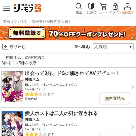
検索
はじめて
カート
ログイン
会員登録
漫画（マンガ）・電子書籍が国内最大級!!
絞り込む
並べ替え:
「神咲ネム」の検索結果
5件中 1～5件を表示
出会って3分、ドSに騙されてAVデビュー！
神咲ネム
BLマンガ、♂BL♂らぶらぶコミックス
1～2巻
190pt
(3.3)
無料立読み
投稿数6件
愛人ホストは二人の男に淫される
神咲ネム
BLマンガ、♂BL♂らぶらぶコミックス
1～3巻
190pt
(3.2)