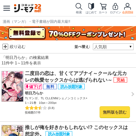
検索
はじめて
カート
ログイン
会員登録
漫画（マンガ）・電子書籍が国内最大級!!
絞り込む
並べ替え:
「明日乃らか」の検索結果
11件中 1～11件を表示
二度目の恋は、甘くてアブナイ～クールな元カ
レの執愛セックスからは逃げられない～
明日乃らか
TLマンガ、TL CLLENN/シェノンコミックス+
1～21巻
10pt～200pt
(3.8)
無料版を読む
投稿数57件
推しが俺を好きかもしれない!? このセックスは
想定外。