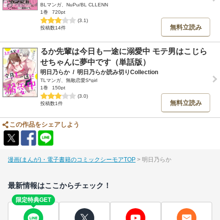
BLマンガ、NuPu/BL CLLENN
1巻
720pt
(3.1)
無料立読み
投稿数14件
るか先輩は今日も一途に溺愛中 モテ男はこじら
せちゃんに夢中です（単話版）
明日乃らか
/
明日乃らか読み切りCollection
TLマンガ、無敵恋愛S*girl
1巻
150pt
(3.0)
無料立読み
投稿数1件
この作品をシェアしよう
漫画(まんが)・電子書籍のコミックシーモアTOP
明日乃らか
最新情報はここからチェック！
限定特典GET