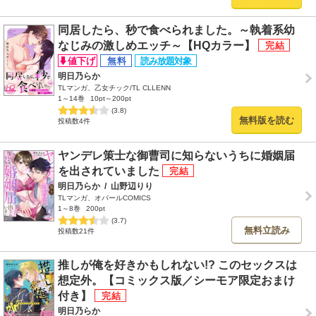
同居したら、秒で食べられました。～執着系幼
なじみの激しめエッチ～【HQカラー】
明日乃らか
TLマンガ、乙女チック/TL CLLENN
1～14巻
10pt～200pt
(3.8)
無料版を読む
投稿数4件
ヤンデレ策士な御曹司に知らないうちに婚姻届
を出されていました
明日乃らか
/
山野辺りり
TLマンガ、オパールCOMICS
1～8巻
200pt
(3.7)
無料立読み
投稿数21件
推しが俺を好きかもしれない!? このセックスは
想定外。【コミックス版／シーモア限定おまけ
付き】
明日乃らか