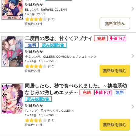
明日乃らか
BLマンガ、NuPu/BL CLLENN
1～6巻
200pt
(4.3)
無料立読み
投稿数161件
二度目の恋は、甘くてアブナイ
明日乃らか
少女マンガ、CLLENN COMICS/シェノンコミックス
1～21巻
10pt～150pt
(4.0)
無料版を読む
投稿数23件
同居したら、秒で食べられました。～執着系幼
なじみの激しめエッチ～
明日乃らか
TLマンガ、乙女チック/TL CLLENN
1～14巻
10pt～200pt
(3.8)
無料版を読む
投稿数113件