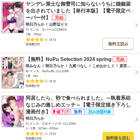
ヤンデレ策士な御曹司に知らないうちに婚姻届
を出されていました【単行本版】【電子限定ペ
ーパー付】
明日乃らか
/
山野辺りり
TLマンガ、オパールCOMICS
1巻
780pt
(4.0)
無料立読み
投稿数3件
【無料】NuPu Selection 2024 spring
咲みなん
/
明日乃らか
/
九尾つなし
/
こめおかしぐ
/
原宮ココ
BLマンガ、NuPu/BL CLLENN
1巻
0pt
(4.0)
投稿数2件
同居したら、秒で食べられました。～執着系幼
なじみの激しめエッチ～【電子限定描き下ろし
漫画付き】
明日乃らか
TLマンガ、乙女チック/TL CLLENN
1～2巻
325pt～650pt
(3.8)
無料版を読む
投稿数16件