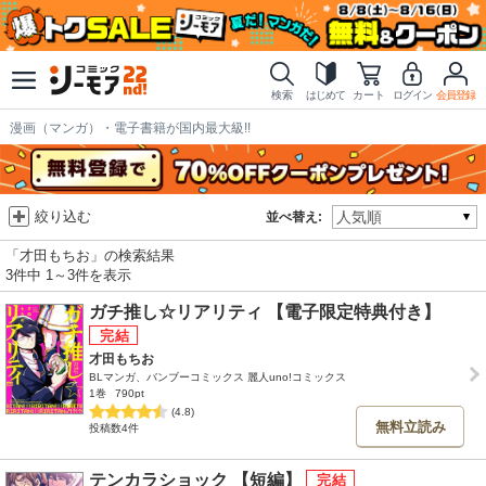
検索
はじめて
カート
ログイン
会員登録
漫画（マンガ）・電子書籍が国内最大級!!
絞り込む
並べ替え:
「才田もちお」の検索結果
3件中 1～3件を表示
ガチ推し☆リアリティ 【電子限定特典付き】
才田もちお
BLマンガ、バンブーコミックス 麗人uno!コミックス
1巻
790pt
(4.8)
無料立読み
投稿数4件
テンカラショック 【短編】