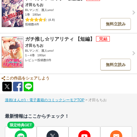
才田もちお
BLマンガ、麗人uno!
1巻
180pt
(4.8)
無料立読み
投稿数4件
ガチ推し☆リアリティ 【短編】
才田もちお
BLマンガ、麗人uno!
1～4巻
180pt
レビュー投稿数0件
無料立読み
この作品をシェアしよう
漫画(まんが)・電子書籍のコミックシーモアTOP
才田もちお
最新情報はここからチェック！
限定特典GET