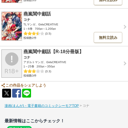
投稿数3件
燕嵐閨中顧話
コナ
TLマンガ、GirlsCREATIVE
1～6巻
700pt～1,200pt
(3.5)
無料立読み
投稿数2件
燕嵐閨中顧話【R-18分冊版】
コナ
アダルトマンガ、GirlsCREATIVE
1～25巻
200pt～350pt
(3.3)
投稿数3件
この作品をシェアしよう
漫画(まんが)・電子書籍のコミックシーモアTOP
コナ
最新情報はここからチェック！