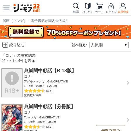
検索
はじめて
カート
ログイン
会員登録
漫画（マンガ）・電子書籍が国内最大級!!
絞り込む
並べ替え:
「コナ」の検索結果
4件中 1～4件を表示
燕嵐閨中顧話【R-18版】
コナ
アダルトマンガ、GirlsCREATIVE
1～6巻
700pt～1,200pt
(4.6)
投稿数166件
燕嵐閨中顧話【分冊版】
コナ
TLマンガ、GirlsCREATIVE
1～25巻
200pt～350pt
(3.7)
無料立読み