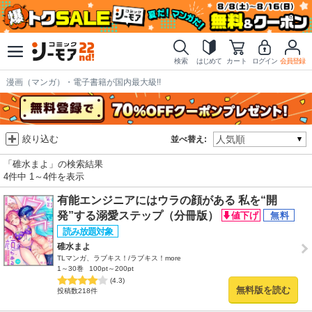
検索
はじめて
カート
ログイン
会員登録
漫画（マンガ）・電子書籍が国内最大級!!
絞り込む
並べ替え:
「碓水まよ」の検索結果
4件中 1～4件を表示
有能エンジニアにはウラの顔がある 私を“開
発”する溺愛ステップ（分冊版）
碓水まよ
TLマンガ、ラブキス！/ラブキス！more
1～30巻
100pt～200pt
(4.3)
無料版を読む
投稿数218件