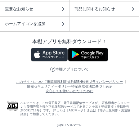
重要なお知らせ
商品に関するお知らせ
ホームアイコンを追加
本棚アプリを無料ダウンロード！
本棚アプリについて
このサイトについて
推奨環境
利用規約
ISBN検索
プライバシーポリシー
情報セキュリティーポリシー
特定商取引法に基づく表示
安心してお使いいただくために
ABJマークは、この電子書店・電子書籍配信サービスが、 著作権者からコンテ
ンツ使用許諾を得た正規版配信サービスであることを示す登録商標（登録番号
第6091713号）です。 詳しくは［ABJマーク］または［電子出版制作・流通協
議会］で検索してください。
(C)NTTソルマーレ