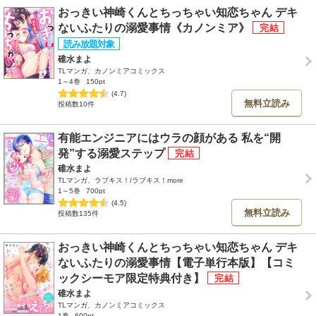
おっきい神崎くんとちっちゃい知恋ちゃん デキ
ないふたりの溺愛事情《カノンミア》
碓水まよ
TLマンガ、カノンミアコミックス
1～4巻
150pt
(4.7)
無料立読み
投稿数10件
有能エンジニアにはウラの顔がある 私を“開
発”する溺愛ステップ
碓水まよ
TLマンガ、ラブキス！/ラブキス！more
1～5巻
700pt
(4.5)
無料立読み
投稿数135件
おっきい神崎くんとちっちゃい知恋ちゃん デキ
ないふたりの溺愛事情【電子単行本版】【コミ
ックシーモア限定特典付き】
碓水まよ
TLマンガ、カノンミアコミックス
1巻
600pt