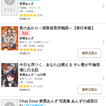
東雲あんず
写真集、ラビリンス
1巻
1,400pt
(5.0)
投稿数1件
夜のあかり～深夜保育所物語～【単行本版】
東雲あんず
青年マンガ、COMICソイヤ！
1～3巻
618pt～645pt
(5.0)
無料立読み
投稿数1件
今日も浮つく、あなたは燃える サレ妻が不倫現
場に凸る話
東雲あんず
/
山元環
女性マンガ、LScomic
1巻
1,000pt
(3.2)
無料立読み
投稿数5件
Chat Zone 東雲あんず 写真集 あんずの成長日