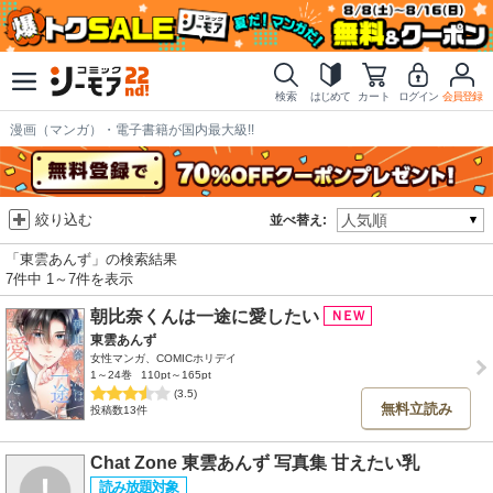
検索
はじめて
カート
ログイン
会員登録
漫画（マンガ）・電子書籍が国内最大級!!
絞り込む
並べ替え:
「東雲あんず」の検索結果
7件中 1～7件を表示
朝比奈くんは一途に愛したい
東雲あんず
女性マンガ、COMICホリデイ
1～24巻
110pt～165pt
(3.5)
無料立読み
投稿数13件
Chat Zone 東雲あんず 写真集 甘えたい乳