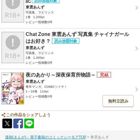
記
東雲あんず
写真集、ラビリンス
1巻
1,200pt
レビュー投稿数0件
Chat Zone 東雲あんず 写真集 チャイナガール
はお好き？
東雲あんず
写真集、ラビリンス
1巻
1,400pt
レビュー投稿数0件
夜のあかり～深夜保育所物語～
東雲あんず
青年マンガ、COMICソイヤ！
1～18巻
110pt
レビュー投稿数0件
無料立読み
この作品をシェアしよう
漫画(まんが)・電子書籍のコミックシーモアTOP
東雲あんず