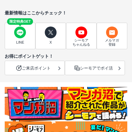
最新情報はここからチェック！
限定特典GET
シーモア
メルマガ
LINE
X
ちゃんねる
登録
お得にポイントゲット！
ご来店ポイント
シーモアでポイ活