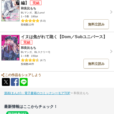
編】
和良比もち
BLマンガ、麗人uno!
1～5巻
180pt
(5.0)
無料立読み
投稿数12件
イヌは焦がれて跪く【Dom／Subユニバース】
和良比もち
BLマンガ、BLスクリーモ
1～6巻
150pt
(4.7)
無料立読み
投稿数48件
この作品をシェアしよう
漫画(まんが)・電子書籍のコミックシーモアTOP
和良比もち
最新情報はここからチェック！