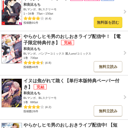
和良比もち
BLマンガ、BLスクリーモ
1～34巻
75pt～150pt
(4.4)
無料版を読む
投稿数91件
やらかしヒモ男のおしおきライブ配信中！ 【電
子限定特典付き】
和良比もち
BLマンガ、バンブーコミックス 麗人uno!コミックス
1巻
730pt
(4.8)
無料立読み
投稿数46件
イヌは焦がれて跪く【単行本版特典ペーパー付
き】
和良比もち
BLマンガ、BLスクリーモ
1巻
680pt
(4.2)
無料立読み
投稿数26件
やらかしヒモ男のおしおきライブ配信中! 【短