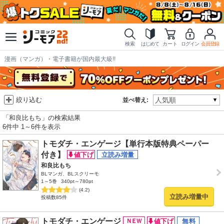
検索
はじめて
カート
ログイン
会員登録
漫画（マンガ）・電子書籍が国内最大級!!
絞り込む
並べ替え:
「和良比もち」の検索結果
6件中 1～6件を表示
トモダチ・エンゲージ【単行本版特典ペーパー
付き】
和良比もち
BLマンガ、BLスクリーモ
1～5巻
340pt～780pt
(4.2)
立読み増量中
投稿数85件
トモダチ・エンゲージ