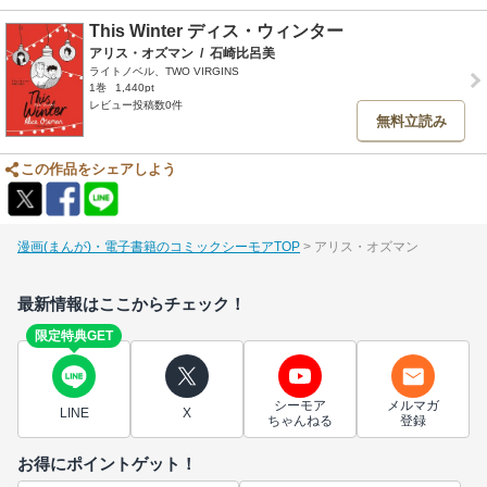
This Winter ディス・ウィンター
アリス・オズマン
/
石崎比呂美
ライトノベル、TWO VIRGINS
1巻
1,440pt
レビュー投稿数0件
無料立読み
この作品をシェアしよう
漫画(まんが)・電子書籍のコミックシーモアTOP
アリス・オズマン
最新情報はここからチェック！
限定特典GET
シーモア
メルマガ
LINE
X
ちゃんねる
登録
お得にポイントゲット！