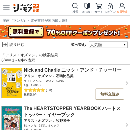
検索
はじめて
カート
ログイン
会員登録
漫画（マンガ）・電子書籍が国内最大級!!
絞り込む
並べ替え:
「アリス・オズマン」の検索結果
6件中 1～6件を表示
Nick and Charlie ニック・アンド・チャーリー
アリス・オズマン
/
石崎比呂美
ライトノベル、TWO VIRGINS
1巻
1,600pt
(5.0)
無料立読み
投稿数1件
The HEARTSTOPPER YEARBOOK ハートス
トッパー・イヤーブック
アリス・オズマン
/
牧野琴子
BLマンガ、路草コミックス
1巻
1,760pt