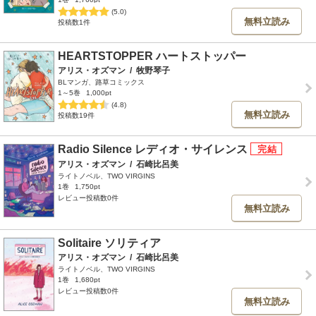
(5.0)
無料立読み
投稿数1件
HEARTSTOPPER ハートストッパー
アリス・オズマン
/
牧野琴子
BLマンガ、路草コミックス
1～5巻
1,000pt
(4.8)
無料立読み
投稿数19件
Radio Silence レディオ・サイレンス
アリス・オズマン
/
石崎比呂美
ライトノベル、TWO VIRGINS
1巻
1,750pt
レビュー投稿数0件
無料立読み
Solitaire ソリティア
アリス・オズマン
/
石崎比呂美
ライトノベル、TWO VIRGINS
1巻
1,680pt
レビュー投稿数0件
無料立読み