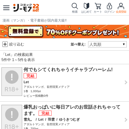
検索
はじめて
カート
ログイン
会員登録
漫画（マンガ）・電子書籍が国内最大級!!
絞り込む
並べ替え:
「Let」の検索結果
5件中 1～5件を表示
何でもシてくれちゃうイチャラブハーレム!
Let
アダルトマンガ、妄想現実メディア
1巻
1,000pt
レビュー投稿数0件
爆乳おっぱいに毎日アレのお世話されちゃって
ます。
雪丸。
/
Let
/
羽雲
/
ゆうきつむぎ
アダルトマンガ、妄想現実メディア
1巻
700pt