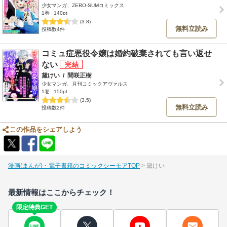
少女マンガ、ZERO-SUMコミックス
1巻
140pt
(3.8)
無料立読み
投稿数4件
コミュ症悪役令嬢は婚約破棄されても言い返せ
ない
黛けい
/
間咲正樹
少女マンガ、月刊コミックアヴァルス
1巻
150pt
(3.5)
無料立読み
投稿数2件
この作品をシェアしよう
漫画(まんが)・電子書籍のコミックシーモアTOP
黛けい
最新情報はここからチェック！
限定特典GET