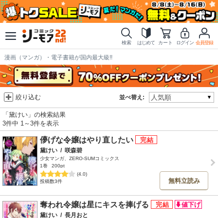
検索
はじめて
カート
ログイン
会員登録
漫画（マンガ）・電子書籍が国内最大級!!
絞り込む
並べ替え:
「黛けい」の検索結果
3件中 1～3件を表示
儚げな令嬢はやり直したい
黛けい
/
咲森碧
少女マンガ、ZERO-SUMコミックス
1巻
200pt
(4.0)
無料立読み
投稿数3件
奪われ令嬢は星にキスを捧げる
黛けい
/
長月おと