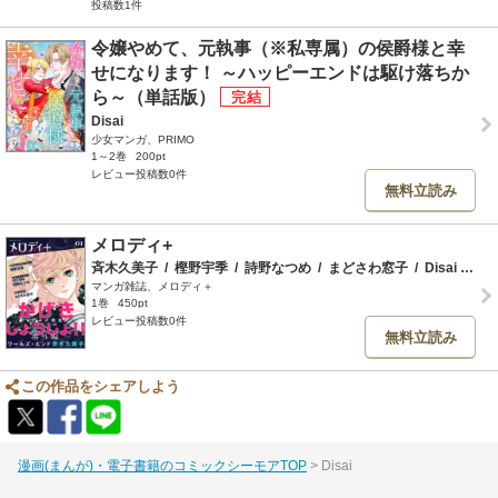
投稿数1件
令嬢やめて、元執事（※私専属）の侯爵様と幸
せになります！ ～ハッピーエンドは駆け落ちか
ら～（単話版）
Disai
少女マンガ、PRIMO
1～2巻
200pt
レビュー投稿数0件
無料立読み
メロディ+
斉木久美子
/
樫野宇季
/
詩野なつめ
/
まどさわ窓子
/
Disai
/
園
/
マンガ雑誌、メロディ＋
1巻
450pt
レビュー投稿数0件
無料立読み
この作品をシェアしよう
漫画(まんが)・電子書籍のコミックシーモアTOP
Disai