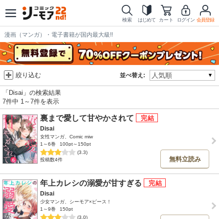
検索
はじめて
カート
ログイン
会員登録
漫画（マンガ）・電子書籍が国内最大級!!
絞り込む
並べ替え:
「Disai」の検索結果
7件中 1～7件を表示
裏まで愛して甘やかされて
Disai
女性マンガ、Comic miw
1～6巻
100pt～150pt
(3.3)
無料立読み
投稿数4件
年上カレシの溺愛が甘すぎる
Disai
少女マンガ、シーモア×ピース！
1～9巻
150pt
(3.0)