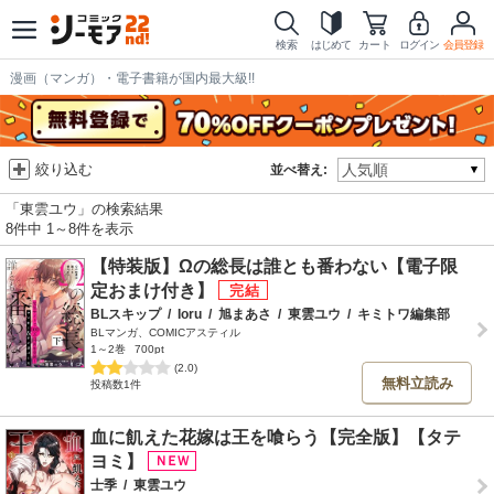
検索
はじめて
カート
ログイン
会員登録
漫画（マンガ）・電子書籍が国内最大級!!
絞り込む
並べ替え:
「東雲ユウ」の検索結果
8件中 1～8件を表示
【特装版】Ωの総長は誰とも番わない【電子限
定おまけ付き】
BLスキップ
/
Ioru
/
旭まあさ
/
東雲ユウ
/
キミトワ編集部
BLマンガ、COMICアスティル
1～2巻
700pt
(2.0)
無料立読み
投稿数1件
血に飢えた花嫁は王を喰らう【完全版】【タテ
ヨミ】
士季
/
東雲ユウ