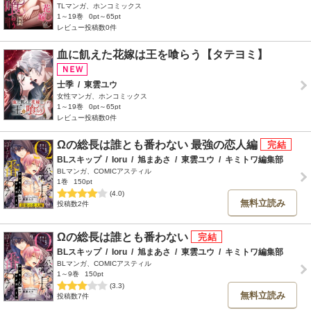
TLマンガ、ホンコミックス
1～19巻
0pt～65pt
レビュー投稿数0件
血に飢えた花嫁は王を喰らう【タテヨミ】
士季
/
東雲ユウ
女性マンガ、ホンコミックス
1～19巻
0pt～65pt
レビュー投稿数0件
Ωの総長は誰とも番わない 最強の恋人編
BLスキップ
/
Ioru
/
旭まあさ
/
東雲ユウ
/
キミトワ編集部
BLマンガ、COMICアスティル
1巻
150pt
(4.0)
無料立読み
投稿数2件
Ωの総長は誰とも番わない
BLスキップ
/
Ioru
/
旭まあさ
/
東雲ユウ
/
キミトワ編集部
BLマンガ、COMICアスティル
1～9巻
150pt
(3.3)
無料立読み
投稿数7件