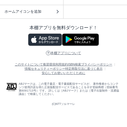
ホームアイコンを追加
本棚アプリを無料ダウンロード！
本棚アプリについて
このサイトについて
推奨環境
利用規約
ISBN検索
プライバシーポリシー
情報セキュリティーポリシー
特定商取引法に基づく表示
安心してお使いいただくために
ABJマークは、この電子書店・電子書籍配信サービスが、 著作権者からコンテ
ンツ使用許諾を得た正規版配信サービスであることを示す登録商標（登録番号
第6091713号）です。 詳しくは［ABJマーク］または［電子出版制作・流通協
議会］で検索してください。
(C)NTTソルマーレ