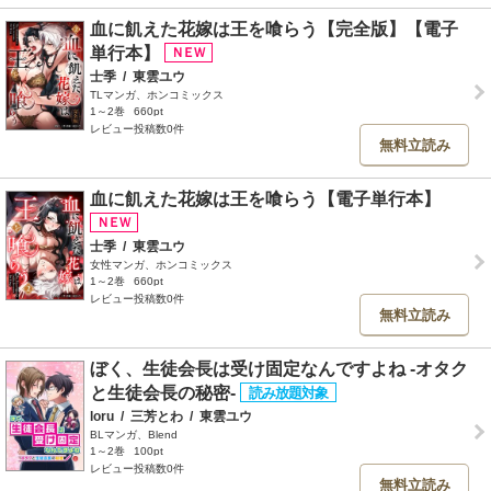
血に飢えた花嫁は王を喰らう【完全版】【電子
単行本】
士季
/
東雲ユウ
TLマンガ、ホンコミックス
1～2巻
660pt
レビュー投稿数0件
無料立読み
血に飢えた花嫁は王を喰らう【電子単行本】
士季
/
東雲ユウ
女性マンガ、ホンコミックス
1～2巻
660pt
レビュー投稿数0件
無料立読み
ぼく、生徒会長は受け固定なんですよね -オタク
と生徒会長の秘密-
loru
/
三芳とわ
/
東雲ユウ
BLマンガ、Blend
1～2巻
100pt
レビュー投稿数0件
無料立読み