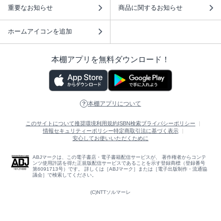
重要なお知らせ
商品に関するお知らせ
ホームアイコンを追加
本棚アプリを無料ダウンロード！
本棚アプリについて
このサイトについて
推奨環境
利用規約
ISBN検索
プライバシーポリシー
情報セキュリティーポリシー
特定商取引法に基づく表示
安心してお使いいただくために
ABJマークは、この電子書店・電子書籍配信サービスが、 著作権者からコンテ
ンツ使用許諾を得た正規版配信サービスであることを示す登録商標（登録番号
第6091713号）です。 詳しくは［ABJマーク］または［電子出版制作・流通協
議会］で検索してください。
(C)NTTソルマーレ