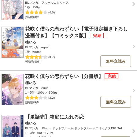
BLマンガ、フルールコミックス
1巻
150pt
(4.0)
投稿数3件
花咲く僕らの恋わずらい【電子限定描き下ろし
漫画付き】【コミックス版】
楠いろ
BLマンガ、equal
1巻
680pt
(3.7)
無料立読み
投稿数40件
花咲く僕らの恋わずらい【分冊版】
楠いろ
BLマンガ、equal
1～5巻
100pt～150pt
(3.2)
無料立読み
投稿数9件
【単話売】箱庭にふれる恋
楠いろ
BLマンガ、.Bloom ドットブルーム/ドットブルームコミックスDIGITAL
1～3巻
0pt～178pt