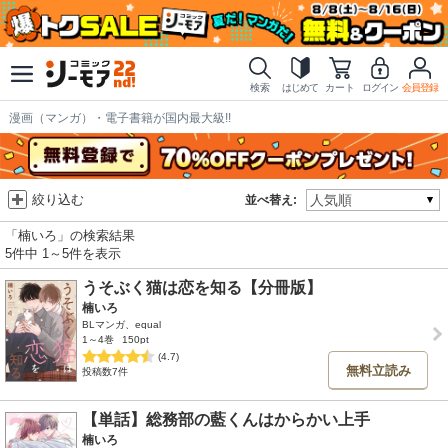
検索
はじめて
カート
ログイン
会員登録
漫画（マンガ）・電子書籍が国内最大級!!
絞り込む
並べ替え:
「楠いろ」の検索結果
5件中 1～5件を表示
うそぶく猫は恋を知る【分冊版】
楠いろ
BLマンガ、equal
1～4巻
150pt
(4.7)
無料立読み
投稿数7件
【単話】総務部の藍くんはからかい上手
楠いろ