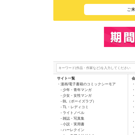
ご
サイト一覧
漫画/電子書籍のコミックシーモア
少年・青年マンガ
少女・女性マンガ
BL（ボーイズラブ）
TL・レディコミ
ライトノベル
雑誌・写真集
小説・実用書
ハーレクイン