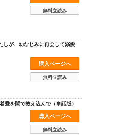
無料立読み
たしが、幼なじみに再会して溺愛
購入ページへ
無料立読み
執着愛を閨で教え込んで（単話版）
購入ページへ
無料立読み