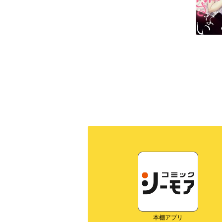
本棚アプリ