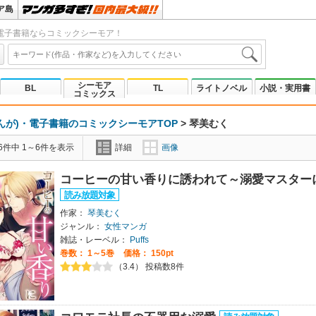
ア島
電子書籍ならコミックシーモア！
シーモア
BL
TL
ライトノベル
小説・実用書
コミックス
んが)・電子書籍のコミックシーモアTOP
>
琴美むく
6件中 1～6件を表示
詳細
画像
コーヒーの甘い香りに誘われて～溺愛マスター
作家：
琴美むく
ジャンル：
女性マンガ
雑誌・レーベル：
Puffs
巻数：
1～5巻
価格： 150pt
（3.4） 投稿数8件