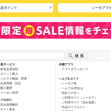
来店ポイント
シーモアで
会員サービス
本棚アプリ
新規会員登録
アプリダウンロード
ポイント購入
メルマガ確認・変更
ヘルプ&ガイド
会員情報・設定
シーモア島
購入履歴
ヘルプ/お問合せ
クーポンBOX
初めての方へ
ご利用ガイド（シーモア）
月額解約
ご利用ガイド（読み放題）
読み放題解約
作品のリクエスト
サイト退会