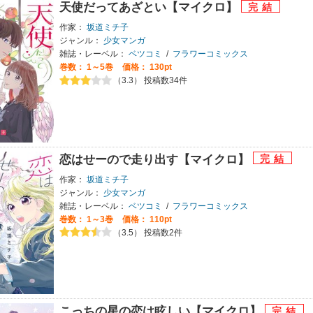
天使だってあざとい【マイクロ】
作家：
坂道ミチ子
ジャンル：
少女マンガ
雑誌・レーベル：
ベツコミ
/
フラワーコミックス
巻数：
1～5巻
価格： 130pt
（3.3） 投稿数34件
恋はせーので走り出す【マイクロ】
作家：
坂道ミチ子
ジャンル：
少女マンガ
雑誌・レーベル：
ベツコミ
/
フラワーコミックス
巻数：
1～3巻
価格： 110pt
（3.5） 投稿数2件
こっちの星の恋は眩しい【マイクロ】