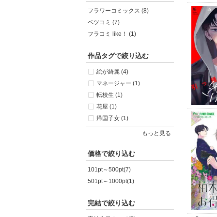
フラワーコミックス (8)
ベツコミ (7)
フラコミ like！ (1)
作品タグで絞り込む
絵が綺麗 (4)
マネージャー (1)
転校生 (1)
花屋 (1)
帰国子女 (1)
もっと見る
価格で絞り込む
101pt～500pt(7)
501pt～1000pt(1)
完結で絞り込む