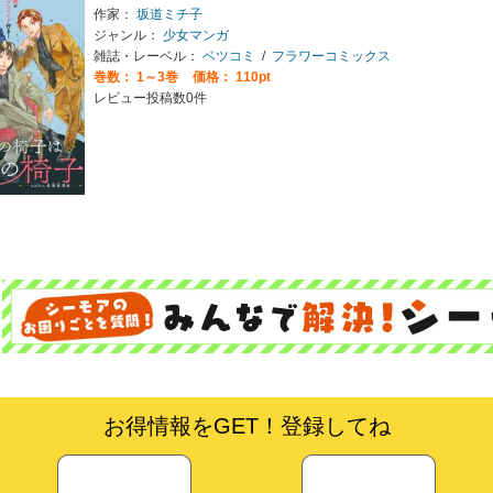
作家：
坂道ミチ子
ジャンル：
少女マンガ
雑誌・レーベル：
ベツコミ
/
フラワーコミックス
巻数：
1～3巻
価格： 110pt
レビュー投稿数0件
お得情報をGET！登録してね