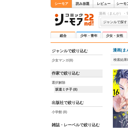
シーモア
読み放題
レビュー
シーモ
漫画（まんが）・
ジャンルで探す
総合
少年・青年
少女・女性
漫画(ま
ジャンルで絞り込む
検索結果
少女マンガ(8)
作家で絞り込む
選択解除
坂道ミチ子 (8)
出版社で絞り込む
小学館 (8)
雑誌・レーベルで絞り込む