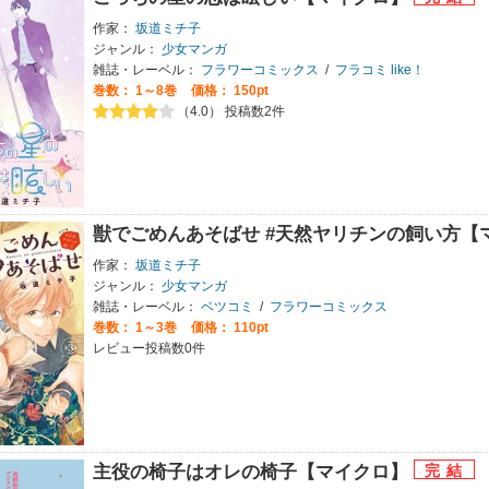
作家：
坂道ミチ子
ジャンル：
少女マンガ
雑誌・レーベル：
フラワーコミックス
/
フラコミ like！
巻数：
1～8巻
価格： 150pt
（4.0） 投稿数2件
獣でごめんあそばせ #天然ヤリチンの飼い方【
作家：
坂道ミチ子
ジャンル：
少女マンガ
雑誌・レーベル：
ベツコミ
/
フラワーコミックス
巻数：
1～3巻
価格： 110pt
レビュー投稿数0件
主役の椅子はオレの椅子【マイクロ】