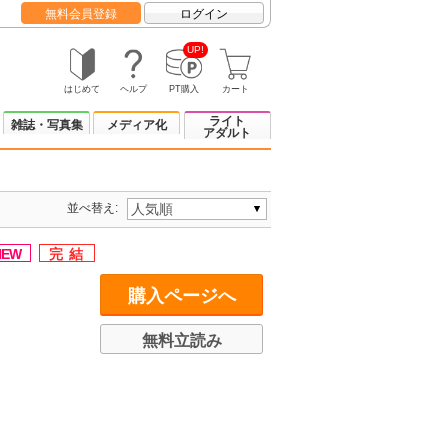
無料会員登録
ログイン
UP!
はじめて
ヘルプ
PT購入
カート
ライト
雑誌・写真集
メディア化
アダルト
並べ替え:
購入ページへ
無料立読み