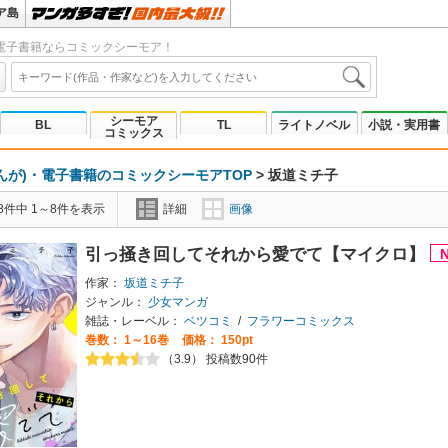
ア島
電子書籍ならコミックシーモア！
シーモア
BL
TL
ライトノベル
小説・実用書
コミックス
んが)・電子書籍のコミックシーモアTOP
>
坂道ミチ子
8件中 1～8件を表示
詳細
画像
引っ掻き回してそれから愛でて【マイクロ】
作家：
坂道ミチ子
ジャンル：
少女マンガ
雑誌・レーベル：
ベツコミ
/
フラワーコミックス
巻数：
1～16巻
価格： 150pt
（3.9） 投稿数90件