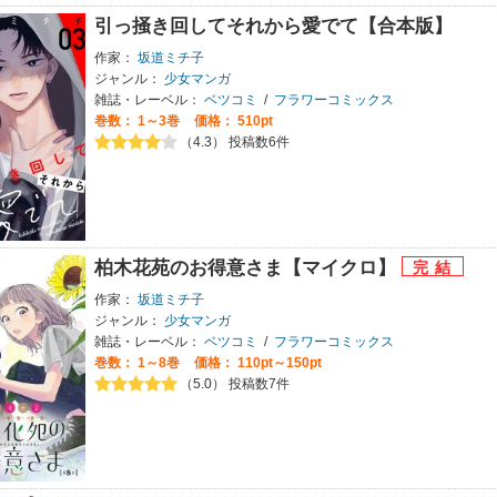
引っ掻き回してそれから愛でて【合本版】
作家：
坂道ミチ子
ジャンル：
少女マンガ
雑誌・レーベル：
ベツコミ
/
フラワーコミックス
巻数：
1～3巻
価格： 510pt
（4.3） 投稿数6件
柏木花苑のお得意さま【マイクロ】
作家：
坂道ミチ子
ジャンル：
少女マンガ
雑誌・レーベル：
ベツコミ
/
フラワーコミックス
巻数：
1～8巻
価格： 110pt～150pt
（5.0） 投稿数7件