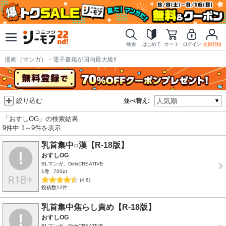
検索
はじめて
カート
ログイン
会員登録
漫画（マンガ）・電子書籍が国内最大級!!
絞り込む
並べ替え:
「おすしOG」の検索結果
9件中 1～9件を表示
乳首集中○漢【R-18版】
おすしOG
BLマンガ、GirlsCREATIVE
1巻
700pt
(4.6)
投稿数12件
乳首集中焦らし責め【R-18版】
おすしOG
BLマンガ、GirlsCREATIVE