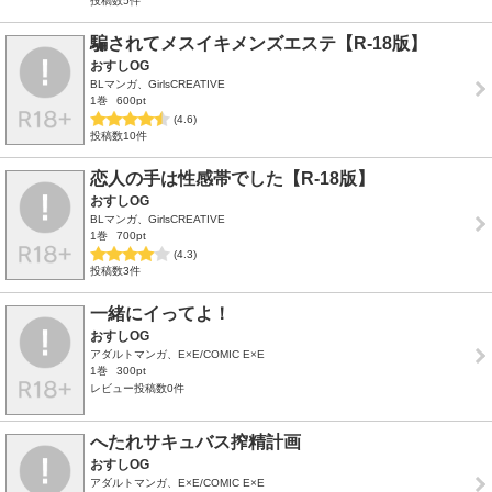
投稿数5件
騙されてメスイキメンズエステ【R-18版】
おすしOG
BLマンガ、GirlsCREATIVE
1巻
600pt
(4.6)
投稿数10件
恋人の手は性感帯でした【R-18版】
おすしOG
BLマンガ、GirlsCREATIVE
1巻
700pt
(4.3)
投稿数3件
一緒にイってよ！
おすしOG
アダルトマンガ、E×E/COMIC E×E
1巻
300pt
レビュー投稿数0件
へたれサキュバス搾精計画
おすしOG
アダルトマンガ、E×E/COMIC E×E