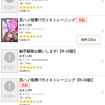
1巻
700pt
(4.7)
投稿数7件
尻ハメ指導!?穴イキトレーニング
おすしOG
BLマンガ、インパンツ
1巻
200pt
(5.0)
無料立読み
投稿数1件
触手駆除お願いします!【R-18版】
おすしOG
BLマンガ、GirlsCREATIVE
1巻
700pt
(5.0)
投稿数3件
尻ハメ指導!?穴イキトレーニング【R-18版】
おすしOG
BLマンガ、インパンツ
1巻
200pt
(4.8)