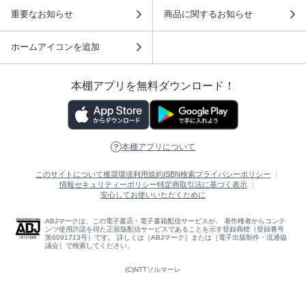
重要なお知らせ
商品に関するお知らせ
ホームアイコンを追加
本棚アプリを無料ダウンロード！
本棚アプリについて
このサイトについて
推奨環境
利用規約
ISBN検索
プライバシーポリシー
情報セキュリティーポリシー
特定商取引法に基づく表示
安心してお使いいただくために
ABJマークは、この電子書店・電子書籍配信サービスが、 著作権者からコンテ
ンツ使用許諾を得た正規版配信サービスであることを示す登録商標（登録番号
第6091713号）です。 詳しくは［ABJマーク］または［電子出版制作・流通協
議会］で検索してください。
(C)NTTソルマーレ