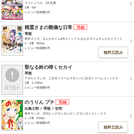
ライトノベル、GA文庫
1巻
0pt
レビュー投稿数0件
精霊さまの難儀な日常
琴慈
青年マンガ、まんがタイムKRコミックス/まんがタイムきららキャラット
1～3巻
850pt
レビュー投稿数0件
無料立読み
聖なる鈴の啼くセカイ
琴慈
アダルトマンガ、二次元ドリームマガジン/二次元ドリームコミックス
1巻
1,100pt
レビュー投稿数0件
のうりん プチ
白鳥士郎
/
琴慈
/
切符
青年マンガ、月刊ビッグガンガン/ビッグガンガンコミックス
1～2巻
636pt
レビュー投稿数0件
無料立読み