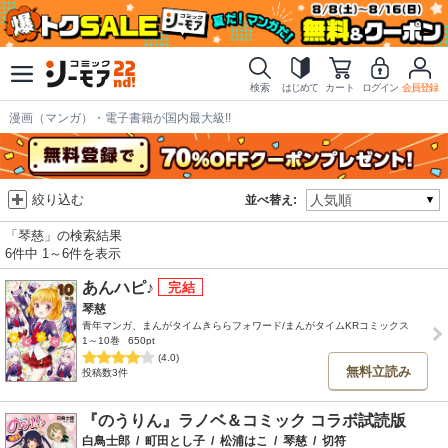
検索
はじめて
カート
ログイン
会員登録
漫画（マンガ）・電子書籍が国内最大級!!
絞り込む
並べ替え:
「琴慈」の検索結果
6件中 1～6件を表示
あんハピ♪
琴慈
青年マンガ、まんがタイムきららフォワード/まんがタイムKRコミックス
1～10巻
650pt
(4.0)
無料立読み
投稿数3件
『のうりん』ラノベ＆コミック コラボ試読版
白鳥士郎
/
町田とし子
/
松浦はこ
/
琴慈
/
切符