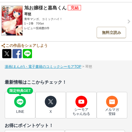
旭お嬢様と嘉島くん
琴慈
青年マンガ、コミックハイ！
1～2巻
700pt
レビュー投稿数0件
無料立読み
この作品をシェアしよう
漫画(まんが)・電子書籍のコミックシーモアTOP
琴慈
最新情報はここからチェック！
限定特典GET
シーモア
メルマガ
LINE
X
ちゃんねる
登録
お得にポイントゲット！