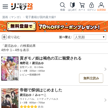
検索
はじめて
カート
ログイン
会員登録
漫画（マンガ）・電子書籍が国内最大級!!
絞り込む
並べ替え:
「菱沼あゆ」の検索結果
4件中 1～4件を表示
貢ぎモノ姫は褐色の王に寵愛される
梅野花
/
菱沼あゆ
女性マンガ、G☆Girls
1～4巻
330pt～440pt
レビュー投稿数0件
無料立読み
帝都で探偵はじめました
菱沼あゆ
/
みゃーこ
ライトノベル、ミーティアノベルス
1～3巻
600pt～700pt
(5.0)