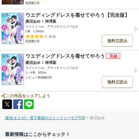
投稿数1件
ウエディングドレスを着せてやろう【完全版】
菱沼あゆ
/
神澤葉
ライトノベル、アマゾナイトノベルズ
1巻
1,080pt
(4.0)
無料立読み
投稿数1件
ウエディングドレスを着せてやろう
菱沼あゆ
/
神澤葉
ライトノベル、アマゾナイトノベルズ
1～4巻
300pt
レビュー投稿数0件
無料立読み
この作品をシェアしよう
漫画(まんが)・電子書籍のコミックシーモアTOP
菱沼あゆ
最新情報はここからチェック！