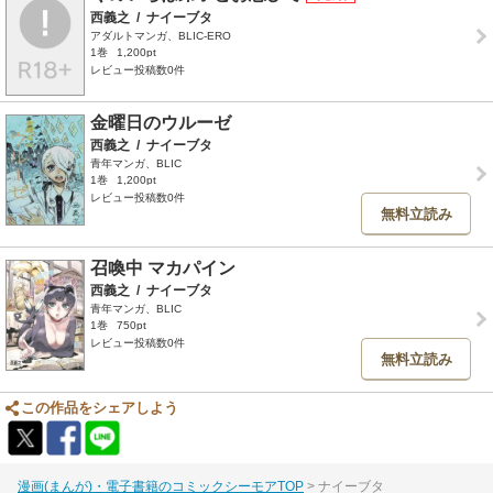
西義之
/
ナイーブタ
アダルトマンガ、BLIC-ERO
1巻
1,200pt
レビュー投稿数0件
金曜日のウルーゼ
西義之
/
ナイーブタ
青年マンガ、BLIC
1巻
1,200pt
レビュー投稿数0件
無料立読み
召喚中 マカパイン
西義之
/
ナイーブタ
青年マンガ、BLIC
1巻
750pt
レビュー投稿数0件
無料立読み
この作品をシェアしよう
漫画(まんが)・電子書籍のコミックシーモアTOP
ナイーブタ