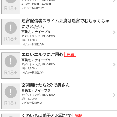
1～2巻
500pt～1,300pt
レビュー投稿数0件
迷宮配信者スライム豆腐は迷宮でむちゃくちゃ
にされたい。
西義之
/
ナイーブタ
アダルトマンガ、BLIC-ERO
1巻
1,200pt
レビュー投稿数0件
エロいエルフにご用心
西義之
/
ナイーブタ
アダルトマンガ、BLIC-ERO
1巻
1,200pt
レビュー投稿数0件
玄関開けたら2分で奥さん
西義之
/
ナイーブタ
アダルトマンガ、BLIC-ERO
1巻
1,200pt
レビュー投稿数0件
くのいちは弟子とお忍びで