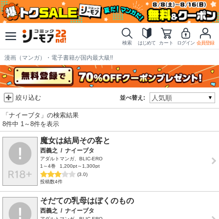
検索
はじめて
カート
ログイン
会員登録
漫画（マンガ）・電子書籍が国内最大級!!
絞り込む
並べ替え:
「ナイーブタ」の検索結果
8件中 1～8件を表示
魔女は結局その客と
西義之
/
ナイーブタ
アダルトマンガ、BLIC-ERO
1～4巻
1,200pt～1,300pt
(3.0)
投稿数4件
そだての乳母はぼくのもの
西義之
/
ナイーブタ
アダルトマンガ、BLIC-ERO