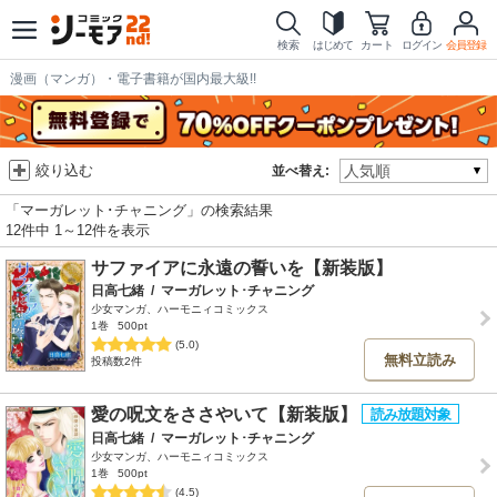
検索
はじめて
カート
ログイン
会員登録
漫画（マンガ）・電子書籍が国内最大級!!
絞り込む
並べ替え:
「マーガレット･チャニング」の検索結果
12件中 1～12件を表示
サファイアに永遠の誓いを【新装版】
日高七緒
/
マーガレット･チャニング
少女マンガ、ハーモニィコミックス
1巻
500pt
(5.0)
無料立読み
投稿数2件
愛の呪文をささやいて【新装版】
日高七緒
/
マーガレット･チャニング
少女マンガ、ハーモニィコミックス
1巻
500pt
(4.5)