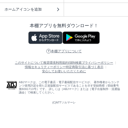
ホームアイコンを追加
本棚アプリを無料ダウンロード！
本棚アプリについて
このサイトについて
推奨環境
利用規約
ISBN検索
プライバシーポリシー
情報セキュリティーポリシー
特定商取引法に基づく表示
安心してお使いいただくために
ABJマークは、この電子書店・電子書籍配信サービスが、 著作権者からコンテ
ンツ使用許諾を得た正規版配信サービスであることを示す登録商標（登録番号
第6091713号）です。 詳しくは［ABJマーク］または［電子出版制作・流通協
議会］で検索してください。
(C)NTTソルマーレ