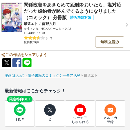
関係改善をあきらめて距離をおいたら、塩対応
だった婚約者が絡んでくるようになりました
（コミック） 分冊版
最遠エト
/
雨野六月
女性マンガ、モンスターコミックスf
1～43巻
150pt
(3.7)
無料立読み
投稿数59件
この作品をシェアしよう
漫画(まんが)・電子書籍のコミックシーモアTOP
最遠エト
最新情報はここからチェック！
限定特典GET
シーモア
メルマガ
LINE
X
ちゃんねる
登録