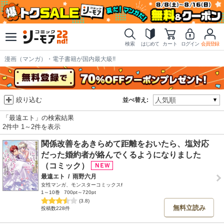
検索
はじめて
カート
ログイン
会員登録
漫画（マンガ）・電子書籍が国内最大級!!
絞り込む
並べ替え:
「最遠エト」の検索結果
2件中 1～2件を表示
関係改善をあきらめて距離をおいたら、塩対応
だった婚約者が絡んでくるようになりました
（コミック）
最遠エト
/
雨野六月
女性マンガ、モンスターコミックスf
1～10巻
700pt～720pt
(3.8)
無料立読み
投稿数228件