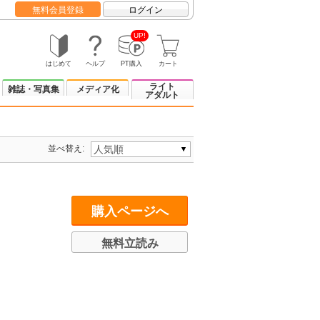
無料会員登録
ログイン
UP!
はじめて
ヘルプ
PT購入
カート
ライト
雑誌・写真集
メディア化
アダルト
並べ替え:
購入ページへ
無料立読み