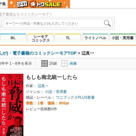
ア島
電子書籍ならコミックシーモア！
シーモア
BL
TL
ライトノベル
小説・実用書
コミックス
んが)・電子書籍のコミックシーモアTOP
>
辺真一
6件中 1～6件を表示
詳細
画像
もしも南北統一したら
作家：
辺真一
ジャンル：
小説・実用書
雑誌・レーベル：
ワニブックスPLUS新書
巻数：
1巻
価格： 800pt
レビュー投稿数0件