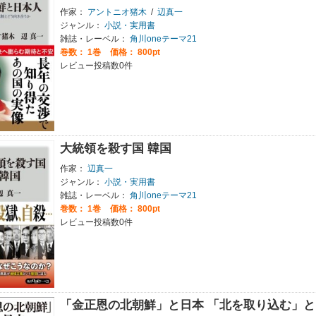
作家：
アントニオ猪木
/
辺真一
ジャンル：
小説・実用書
雑誌・レーベル：
角川oneテーマ21
巻数：
1巻
価格： 800pt
レビュー投稿数0件
大統領を殺す国 韓国
作家：
辺真一
ジャンル：
小説・実用書
雑誌・レーベル：
角川oneテーマ21
巻数：
1巻
価格： 800pt
レビュー投稿数0件
「金正恩の北朝鮮」と日本 「北を取り込む」と