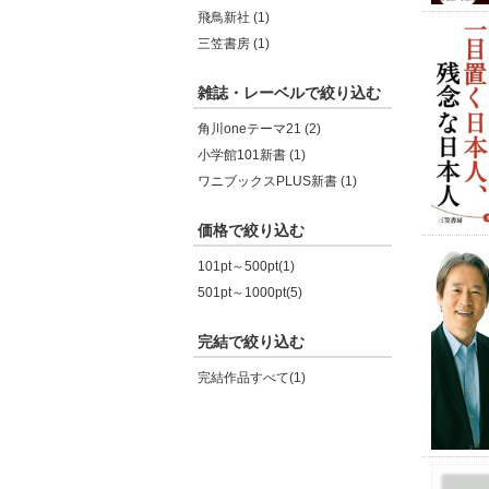
飛鳥新社 (1)
三笠書房 (1)
雑誌・レーベルで絞り込む
角川oneテーマ21 (2)
小学館101新書 (1)
ワニブックスPLUS新書 (1)
価格で絞り込む
101pt～500pt(1)
501pt～1000pt(5)
完結で絞り込む
完結作品すべて(1)