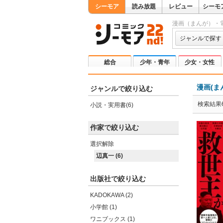
シーモア
読み放題
レビュー
シーモ
漫画（まんが）・
ジャンルで探す
総合
少年・青年
少女・女性
漫画(ま
ジャンルで絞り込む
検索結果
小説・実用書(6)
作家で絞り込む
選択解除
辺真一 (6)
出版社で絞り込む
KADOKAWA (2)
小学館 (1)
ワニブックス (1)