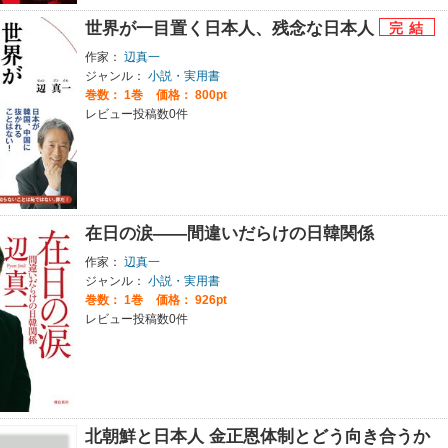
世界が一目置く日本人、残念な日本人
作家：
辺真一
ジャンル：
小説・実用書
巻数：
1巻
価格： 800pt
レビュー投稿数0件
在日の涙――間違いだらけの日韓関係
作家：
辺真一
ジャンル：
小説・実用書
巻数：
1巻
価格： 926pt
レビュー投稿数0件
北朝鮮と日本人 金正恩体制とどう向き合うか