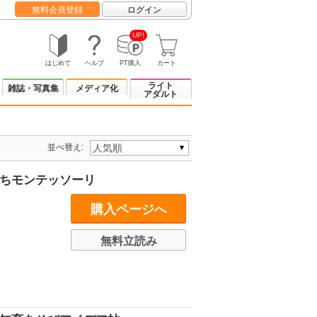
無料会員登録
ログイン
UP!
はじめて
ヘルプ
PT購入
カート
ライト
雑誌・写真集
メディア化
アダルト
並べ替え:
うちモンテッソーリ
購入ページへ
無料立読み