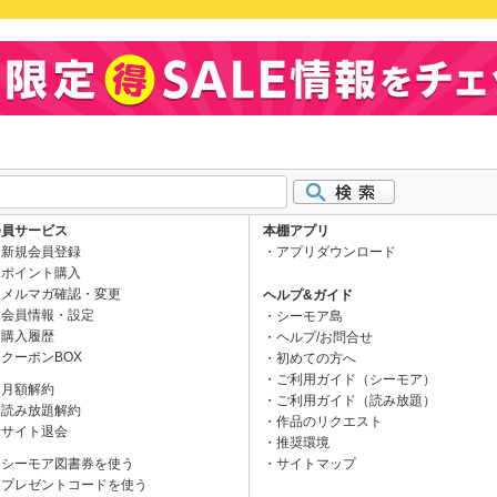
会員サービス
本棚アプリ
新規会員登録
アプリダウンロード
ポイント購入
メルマガ確認・変更
ヘルプ&ガイド
会員情報・設定
シーモア島
購入履歴
ヘルプ/お問合せ
クーポンBOX
初めての方へ
ご利用ガイド（シーモア）
月額解約
ご利用ガイド（読み放題）
読み放題解約
作品のリクエスト
サイト退会
推奨環境
シーモア図書券を使う
サイトマップ
プレゼントコードを使う