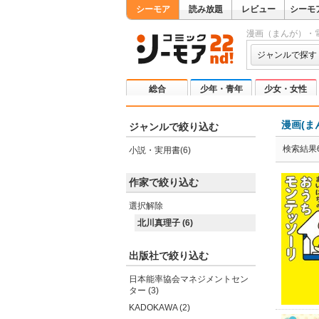
シーモア
読み放題
レビュー
シーモ
漫画（まんが）・
ジャンルで探す
総合
少年・青年
少女・女性
漫画(ま
ジャンルで絞り込む
検索結果
小説・実用書(6)
作家で絞り込む
選択解除
北川真理子 (6)
出版社で絞り込む
日本能率協会マネジメントセン
ター (3)
KADOKAWA (2)