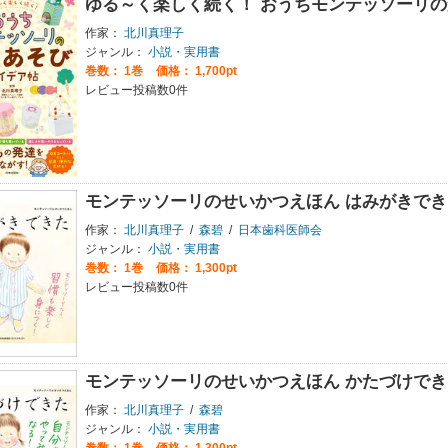
ゆる～く楽しく続く！ おうちモンテッソーリ
作家：
北川真理子
ジャンル：
小説・実用書
巻数：
1巻
価格： 1,700pt
レビュー投稿数0件
モンテッソーリのせいかつえほん はみがきでき
作家：
北川真理子
/
森碧
/
日本歯科医師会
ジャンル：
小説・実用書
巻数：
1巻
価格： 1,300pt
レビュー投稿数0件
モンテッソーリのせいかつえほん かたづけでき
作家：
北川真理子
/
森碧
ジャンル：
小説・実用書
巻数：
1巻
価格： 1,300pt