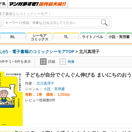
ア島
電子書籍ならコミックシーモア！
シーモア
BL
TL
ライトノベル
小説・実用書
コミックス
んが)・電子書籍のコミックシーモアTOP
>
北川真理子
6件中 1～6件を表示
詳細
画像
子どもが自分でぐんぐん伸びる まいにちのお
作家：
北川真理子
ジャンル：
小説・実用書
巻数：
1巻
価格： 1,550pt
レビュー投稿数0件