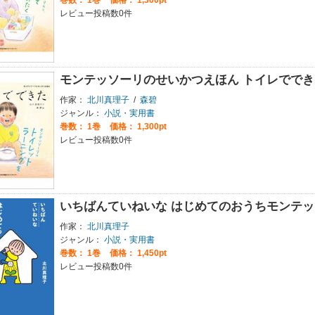
レビュー投稿数0件
モンテッソーリのせいかつえほん トイレででき
作家：
北川真理子
/
森碧
ジャンル：
小説・実用書
巻数：
1巻
価格： 1,300pt
レビュー投稿数0件
いちばんていねいな はじめてのおうちモンテッ
作家：
北川真理子
ジャンル：
小説・実用書
巻数：
1巻
価格： 1,450pt
レビュー投稿数0件