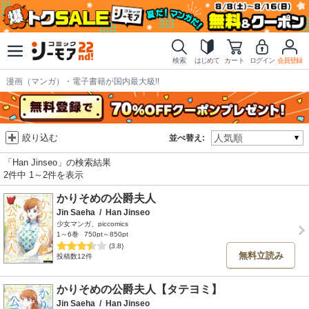
検索
はじめて
カート
ログイン
会員登録
漫画（マンガ）・電子書籍が国内最大級!!
絞り込む
並べ替え:
「Han Jinseo」の検索結果
2件中 1～2件を表示
かりそめの公爵夫人
Jin Saeha
/
Han Jinseo
少女マンガ、piccomics
1～6巻
750pt～850pt
(3.8)
無料立読み
投稿数12件
かりそめの公爵夫人【タテヨミ】
Jin Saeha
/
Han Jinseo