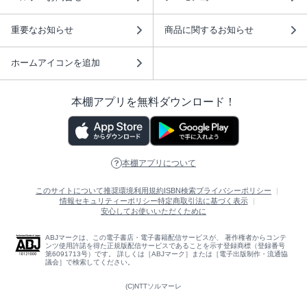
重要なお知らせ
商品に関するお知らせ
ホームアイコンを追加
本棚アプリを無料ダウンロード！
本棚アプリについて
このサイトについて
推奨環境
利用規約
ISBN検索
プライバシーポリシー
情報セキュリティーポリシー
特定商取引法に基づく表示
安心してお使いいただくために
ABJマークは、この電子書店・電子書籍配信サービスが、 著作権者からコンテ
ンツ使用許諾を得た正規版配信サービスであることを示す登録商標（登録番号
第6091713号）です。 詳しくは［ABJマーク］または［電子出版制作・流通協
議会］で検索してください。
(C)NTTソルマーレ