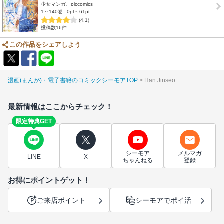
少女マンガ、piccomics
1～140巻
0pt～61pt
(4.1)
投稿数16件
この作品をシェアしよう
漫画(まんが)・電子書籍のコミックシーモアTOP
Han Jinseo
最新情報はここからチェック！
限定特典GET
シーモア
メルマガ
LINE
X
ちゃんねる
登録
お得にポイントゲット！
ご来店ポイント
シーモアでポイ活