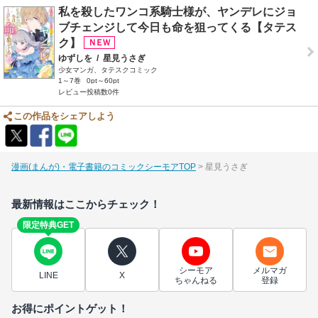
私を殺したワンコ系騎士様が、ヤンデレにジョ
ブチェンジして今日も命を狙ってくる【タテス
ク】
ゆずしを
/
星見うさぎ
少女マンガ、タテスクコミック
1～7巻
0pt～60pt
レビュー投稿数0件
この作品をシェアしよう
漫画(まんが)・電子書籍のコミックシーモアTOP
星見うさぎ
最新情報はここからチェック！
限定特典GET
シーモア
メルマガ
LINE
X
ちゃんねる
登録
お得にポイントゲット！