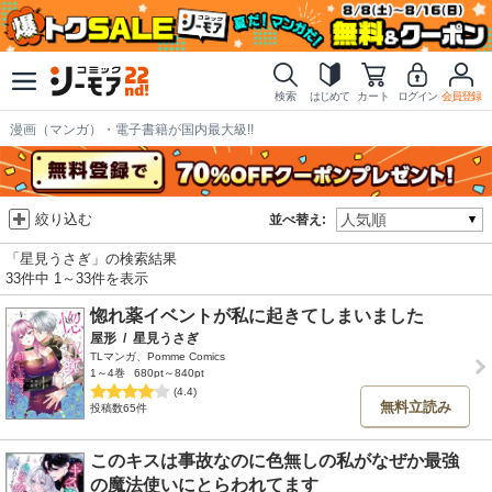
検索
はじめて
カート
ログイン
会員登録
漫画（マンガ）・電子書籍が国内最大級!!
絞り込む
並べ替え:
「星見うさぎ」の検索結果
33件中 1～33件を表示
惚れ薬イベントが私に起きてしまいました
屋形
/
星見うさぎ
TLマンガ、Pomme Comics
1～4巻
680pt～840pt
(4.4)
無料立読み
投稿数65件
このキスは事故なのに色無しの私がなぜか最強
の魔法使いにとらわれてます