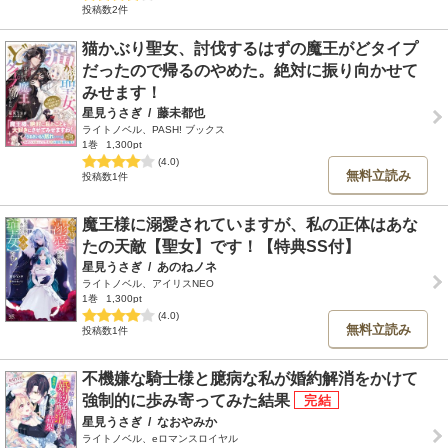
投稿数2件
猫かぶり聖女、討伐するはずの魔王がどタイプ
だったので帰るのやめた。絶対に振り向かせて
みせます！
星見うさぎ
/
藤未都也
ライトノベル、PASH! ブックス
1巻
1,300pt
(4.0)
無料立読み
投稿数1件
魔王様に溺愛されていますが、私の正体はあな
たの天敵【聖女】です！【特典SS付】
星見うさぎ
/
あのねノネ
ライトノベル、アイリスNEO
1巻
1,300pt
(4.0)
無料立読み
投稿数1件
不機嫌な騎士様と臆病な私が婚約解消をかけて
強制的に歩み寄ってみた結果
星見うさぎ
/
なおやみか
ライトノベル、eロマンスロイヤル