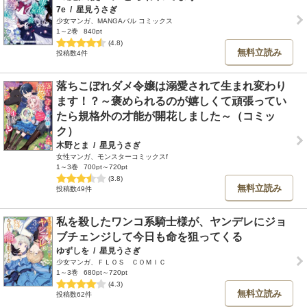
7e
/
星見うさぎ
少女マンガ、MANGAバル コミックス
1～2巻
840pt
(4.8)
無料立読み
投稿数4件
落ちこぼれダメ令嬢は溺愛されて生まれ変わり
ます！？～褒められるのが嬉しくて頑張ってい
たら規格外の才能が開花しました～（コミッ
ク）
木野とま
/
星見うさぎ
女性マンガ、モンスターコミックスf
1～3巻
700pt～720pt
(3.8)
無料立読み
投稿数49件
私を殺したワンコ系騎士様が、ヤンデレにジョ
ブチェンジして今日も命を狙ってくる
ゆずしを
/
星見うさぎ
少女マンガ、ＦＬＯＳ ＣＯＭＩＣ
1～3巻
680pt～720pt
(4.3)
無料立読み
投稿数62件