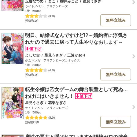
玉響なつめ
/
まこ
/
櫻井みこと
/
星見うさぎ
ライトノベル、アリアンローズ
1巻
500pt
(3.0)
無料立読み
投稿数1件
明日、結婚式なんですけど!?～婚約者に浮気さ
れたので過去に戻って人生やりなおします～
よしだ吉
/
星見うさぎ
/
三湊かおり
少女マンガ、アリアンローズコミックス
1巻
330pt
(4.0)
無料立読み
投稿数1件
転生令嬢は乙女ゲームの舞台装置として死ぬ…
わけにはいきません！
星見うさぎ
/
花染なぎさ
ライトノベル、アリアンローズ
1巻
500pt
(5.0)
無料立読み
投稿数1件
魔性の悪女と呼ばれていますが経験ゼロの残念