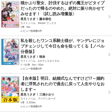
猫かぶり聖女、討伐するはずの魔王がどタイプ
だったので帰るのやめた。絶対に振り向かせて
みせます！〈試し読み増量版〉
星見うさぎ
/
藤未都也
ライトノベル、PASH! ブックス
1巻
0pt
レビュー投稿数0件
私を殺したワンコ系騎士様が、ヤンデレにジョ
ブチェンジして今日も命を狙ってくる【ノベル
分冊版】
星見うさぎ
/
唯奈
ライトノベル、eロマンスロイヤル
1～61巻
0pt～30pt
レビュー投稿数0件
【合本版】明日、結婚式なんですけど!?～婚約
者に浮気されたので過去に戻って人生やりなお
します～
星見うさぎ
/
三湊かおり
ライトノベル、アリアンローズ
1巻
2,200pt
レビュー投稿数0件