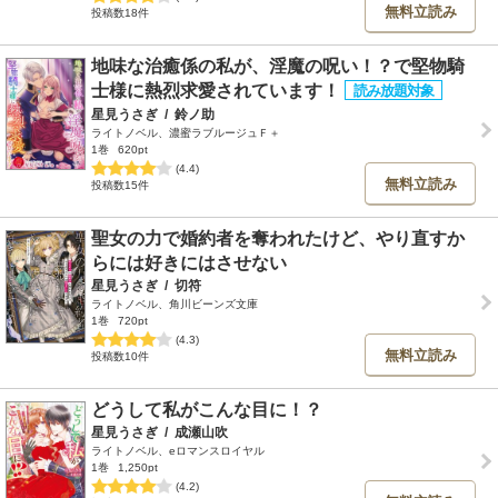
無料立読み
投稿数18件
地味な治癒係の私が、淫魔の呪い！？で堅物騎
士様に熱烈求愛されています！
星見うさぎ
/
鈴ノ助
ライトノベル、濃蜜ラブルージュＦ＋
1巻
620pt
(4.4)
無料立読み
投稿数15件
聖女の力で婚約者を奪われたけど、やり直すか
らには好きにはさせない
星見うさぎ
/
切符
ライトノベル、角川ビーンズ文庫
1巻
720pt
(4.3)
無料立読み
投稿数10件
どうして私がこんな目に！？
星見うさぎ
/
成瀬山吹
ライトノベル、eロマンスロイヤル
1巻
1,250pt
(4.2)