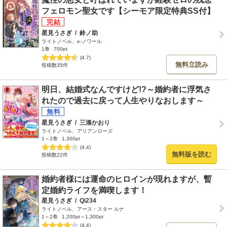
フェロモン聖女です【シーモア限定特典SS付】
星見うさぎ
/
鈴ノ助
ライトノベル、e-ノワール
1巻
700pt
(4.7)
無料立読み
投稿数35件
明日、結婚式なんですけど!?～婚約者に浮気さ
れたので過去に戻って人生やりなおします～
星見うさぎ
/
三湊かおり
ライトノベル、アリアンローズ
1～2巻
1,300pt
(4.4)
無料版を読む
投稿数22件
婚約者様には運命のヒロインが現れますが、暫
定婚約ライフを満喫します！
星見うさぎ
/
Qi234
ライトノベル、アース・スター ルナ
1～2巻
1,200pt～1,300pt
(4.4)