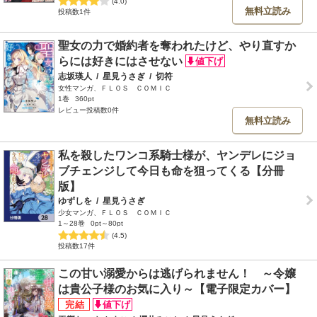
(4.0)
無料立読み
投稿数1件
聖女の力で婚約者を奪われたけど、やり直すか
らには好きにはさせない
志坂瑛人
/
星見うさぎ
/
切符
女性マンガ、ＦＬＯＳ ＣＯＭＩＣ
1巻
360pt
レビュー投稿数0件
無料立読み
私を殺したワンコ系騎士様が、ヤンデレにジョ
ブチェンジして今日も命を狙ってくる【分冊
版】
ゆずしを
/
星見うさぎ
少女マンガ、ＦＬＯＳ ＣＯＭＩＣ
1～28巻
0pt～80pt
(4.5)
投稿数17件
この甘い溺愛からは逃げられません！ ～令嬢
は貴公子様のお気に入り～【電子限定カバー】