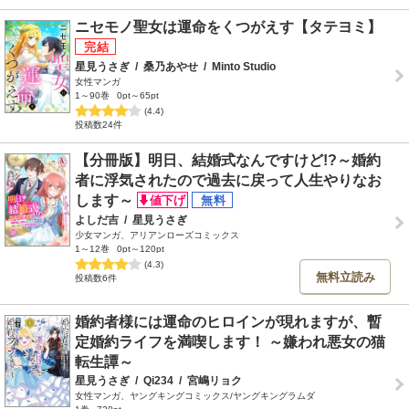
ニセモノ聖女は運命をくつがえす【タテヨミ】
星見うさぎ
/
桑乃あやせ
/
Minto Studio
女性マンガ
1～90巻
0pt～65pt
(4.4)
投稿数24件
【分冊版】明日、結婚式なんですけど!?～婚約
者に浮気されたので過去に戻って人生やりなお
します～
よしだ吉
/
星見うさぎ
少女マンガ、アリアンローズコミックス
1～12巻
0pt～120pt
(4.3)
無料立読み
投稿数6件
婚約者様には運命のヒロインが現れますが、暫
定婚約ライフを満喫します！ ～嫌われ悪女の猫
転生譚～
星見うさぎ
/
Qi234
/
宮嶋リョク
女性マンガ、ヤングキングコミックス/ヤングキングラムダ