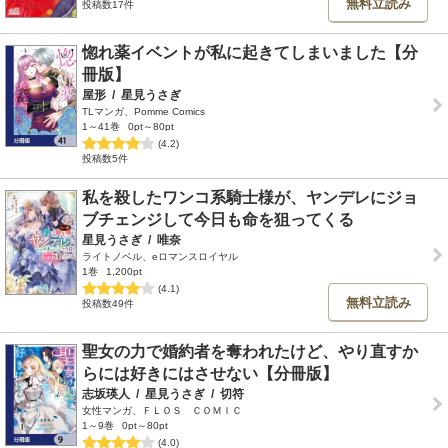
無料立読み
投稿数17件
惚れ薬イベントが私に起きてしまいました【分
冊版】
屋形
/
星見うさぎ
TLマンガ、Pomme Comics
1～41巻
0pt～80pt
(4.2)
投稿数5件
私を殺したワンコ系騎士様が、ヤンデレにジョ
ブチェンジして今日も命を狙ってくる
星見うさぎ
/
唯奈
ライトノベル、eロマンスロイヤル
1巻
1,200pt
(4.1)
無料立読み
投稿数49件
聖女の力で婚約者を奪われたけど、やり直すか
らには好きにはさせない【分冊版】
志坂瑛人
/
星見うさぎ
/
切符
女性マンガ、ＦＬＯＳ ＣＯＭＩＣ
1～9巻
0pt～80pt
(4.0)