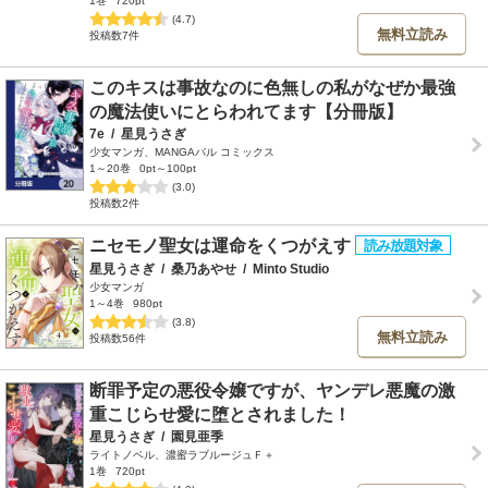
1巻
720pt
(4.7)
無料立読み
投稿数7件
このキスは事故なのに色無しの私がなぜか最強
の魔法使いにとらわれてます【分冊版】
7e
/
星見うさぎ
少女マンガ、MANGAバル コミックス
1～20巻
0pt～100pt
(3.0)
投稿数2件
ニセモノ聖女は運命をくつがえす
星見うさぎ
/
桑乃あやせ
/
Minto Studio
少女マンガ
1～4巻
980pt
(3.8)
無料立読み
投稿数56件
断罪予定の悪役令嬢ですが、ヤンデレ悪魔の激
重こじらせ愛に堕とされました！
星見うさぎ
/
園見亜季
ライトノベル、濃蜜ラブルージュＦ＋
1巻
720pt