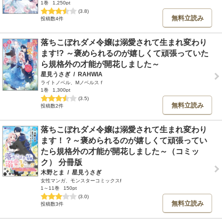
1巻
1,250pt
(3.8)
無料立読み
投稿数4件
落ちこぼれダメ令嬢は溺愛されて生まれ変わり
ます!? ～褒められるのが嬉しくて頑張っていた
ら規格外の才能が開花しました～
星見うさぎ
/
RAHWIA
ライトノベル、Mノベルスｆ
1巻
1,300pt
(3.5)
無料立読み
投稿数2件
落ちこぼれダメ令嬢は溺愛されて生まれ変わり
ます！？～褒められるのが嬉しくて頑張ってい
たら規格外の才能が開花しました～（コミッ
ク） 分冊版
木野とま
/
星見うさぎ
女性マンガ、モンスターコミックスf
1～11巻
150pt
(3.0)
無料立読み
投稿数3件