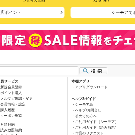
メルマガ登録
X(Twitter)
来店ポイント
シーモアで
会員サービス
本棚アプリ
新規会員登録
アプリダウンロード
ポイント購入
メルマガ確認・変更
ヘルプ&ガイド
会員情報・設定
シーモア島
購入履歴
ヘルプ/お問合せ
クーポンBOX
初めての方へ
ご利用ガイド（シーモア）
月額解約
ご利用ガイド（読み放題）
読み放題解約
作品のリクエスト