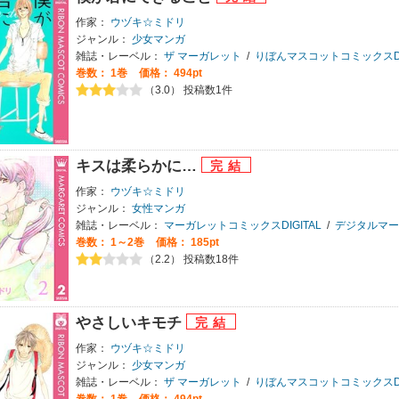
作家：
ウヅキ☆ミドリ
ジャンル：
少女マンガ
雑誌・レーベル：
ザ マーガレット
/
りぼんマスコットコミックスDIG
巻数：
1巻
価格： 494pt
（3.0） 投稿数1件
キスは柔らかに…
作家：
ウヅキ☆ミドリ
ジャンル：
女性マンガ
雑誌・レーベル：
マーガレットコミックスDIGITAL
/
デジタルマー
巻数：
1～2巻
価格： 185pt
（2.2） 投稿数18件
やさしいキモチ
作家：
ウヅキ☆ミドリ
ジャンル：
少女マンガ
雑誌・レーベル：
ザ マーガレット
/
りぼんマスコットコミックスDIG