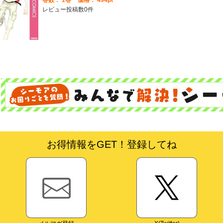
巻数：
1巻
価格： 494pt
レビュー投稿数0件
お得情報をGET！登録してね