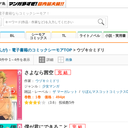
ア島
電子書籍ならコミックシーモア！
シーモア
BL
TL
ライトノベル
小説・実用書
コミックス
んが)・電子書籍のコミックシーモアTOP
>
ウヅキ☆ミドリ
4件中 1～4件を表示
詳細
画像
さよなら茜空
作家：
ウヅキ☆ミドリ
ジャンル：
少女マンガ
雑誌・レーベル：
ザ マーガレット
/
りぼんマスコットコミックスDIG
巻数：
1巻
価格： 494pt
（3.6） 投稿数5件
僕が君にできること