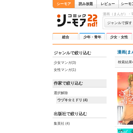
シーモア
読み放題
レビュー
シーモ
漫画（まんが）・
ジャンルで探す
総合
少年・青年
少女・女性
漫画(ま
ジャンルで絞り込む
検索結果
少女マンガ(3)
女性マンガ(1)
作家で絞り込む
選択解除
ウヅキ☆ミドリ (4)
出版社で絞り込む
集英社 (4)