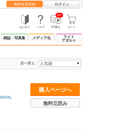
無料会員登録
ログイン
UP!
はじめて
ヘルプ
PT購入
カート
ライト
雑誌・写真集
メディア化
アダルト
並べ替え:
購入ページへ
ITAL
無料立読み