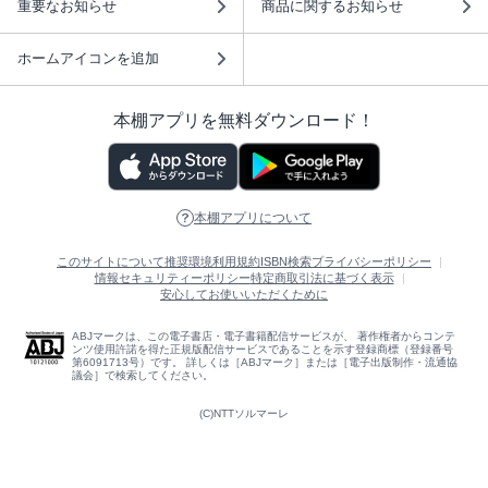
重要なお知らせ
商品に関するお知らせ
ホームアイコンを追加
本棚アプリを無料ダウンロード！
本棚アプリについて
このサイトについて
推奨環境
利用規約
ISBN検索
プライバシーポリシー
情報セキュリティーポリシー
特定商取引法に基づく表示
安心してお使いいただくために
ABJマークは、この電子書店・電子書籍配信サービスが、 著作権者からコンテ
ンツ使用許諾を得た正規版配信サービスであることを示す登録商標（登録番号
第6091713号）です。 詳しくは［ABJマーク］または［電子出版制作・流通協
議会］で検索してください。
(C)NTTソルマーレ