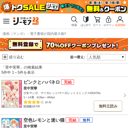
検索
はじめて
カート
ログイン
会員登録
漫画（マンガ）・電子書籍が国内最大級!!
絞り込む
並べ替え:
「里中実華」の検索結果
5件中 1～5件を表示
ピンクとハバネロ
里中実華
少女マンガ、マーガレット/マーガレットコミックスDIGITAL
1～14巻
418pt～494pt
(4.4)
無料立読み
投稿数457件
空色レモンと迷い猫
里中実華