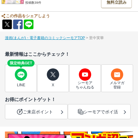
無料立読み
投稿数39件
この作品をシェアしよう
漫画(まんが)・電子書籍のコミックシーモアTOP
里中実華
最新情報はここからチェック！
限定特典GET
シーモア
メルマガ
LINE
X
ちゃんねる
登録
お得にポイントゲット！
ご来店ポイント
シーモアでポイ活