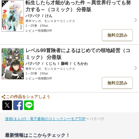
転生したら才能があった件 ～異世界行っても努
力する～（コミック） 分冊版
パクパク
/
けん
青年マンガ、モンスターコミックス
1～25巻
150pt
レビュー投稿数0件
無料立読み
レベル99冒険者によるはじめての領地経営（コ
ミック） 分冊版
パクパク
/
くじら
/
藤崎
/
くろかわ
青年マンガ、モンスターコミックス
1～20巻
150pt
レビュー投稿数0件
無料立読み
この作品をシェアしよう
漫画(まんが)・電子書籍のコミックシーモアTOP
パクパク
最新情報はここからチェック！