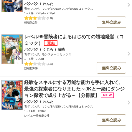
パクパク
/
わんた
青年マンガ、マンガBANG!/マンガBANGコミックス
1～2巻
720pt～750pt
(3.0)
無料立読み
投稿数2件
レベル99冒険者によるはじめての領地経営（コ
ミック）
パクパク
/
くじら
/
藤崎
青年マンガ、モンスターコミックス
1～4巻
700pt
(2.4)
無料立読み
投稿数9件
経験をスキルにする万能な能力を手に入れて、
最強の探索者になりました～JKと一緒にダンジ
ョン探索で成り上がる～【分冊版】
パクパク
/
わんた
青年マンガ、マンガBANG!/マンガBANGコミックス
1～14巻
150pt
レビュー投稿数0件
無料立読み