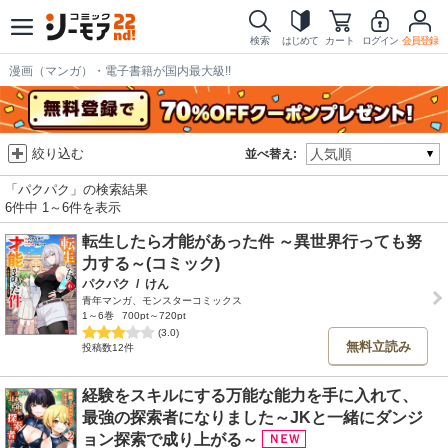
検索
はじめて
カート
ログイン
会員登録
漫画（マンガ）・電子書籍が国内最大級!!
絞り込む
並べ替え:
「パクパク」の検索結果
6件中 1～6件を表示
転生したら才能があった件 ～異世界行っても努
力する～(コミック)
パクパク
/
けん
青年マンガ、モンスターコミックス
1～6巻
700pt～720pt
(3.0)
無料立読み
投稿数12件
経験をスキルにする万能な能力を手に入れて、
最強の探索者になりました～JKと一緒にダンジ
ョン探索で成り上がる～