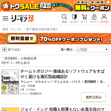
検索
はじめて
カート
ログイン
会員登録
漫画（マンガ）・電子書籍が国内最大級!!
絞り込む
並べ替え:
「原田騎郎」の検索結果
3件中 1～3件を表示
チームトポロジー 価値あるソフトウェアをすば
やく届ける適応型組織設計
マシュー・スケルトン
/
マニュエル・パイス
/
原田騎郎
/
永瀬美穂
小説・実用書
1巻
2,700pt
レビュー投稿数0件
無料立読み
ジョイ・インク 役職も部署もない全員主役のマ