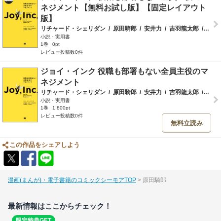
ネジメント【無料お試し版】【固定レイアウト
版】
リチャード・シェリダン
/
原田騎郎
/
安井力
/
吉羽龍太郎
/
永瀬
小説・実用書
1巻
0pt
レビュー投稿数0件
ジョイ・インク 役職も部署もない全員主役のマ
ネジメント
リチャード・シェリダン
/
原田騎郎
/
安井力
/
吉羽龍太郎
/
永瀬
小説・実用書
1巻
1,800pt
レビュー投稿数0件
無料立読み
この作品をシェアしよう
漫画(まんが)・電子書籍のコミックシーモアTOP
原田騎郎
最新情報はここからチェック！
限定特典GET