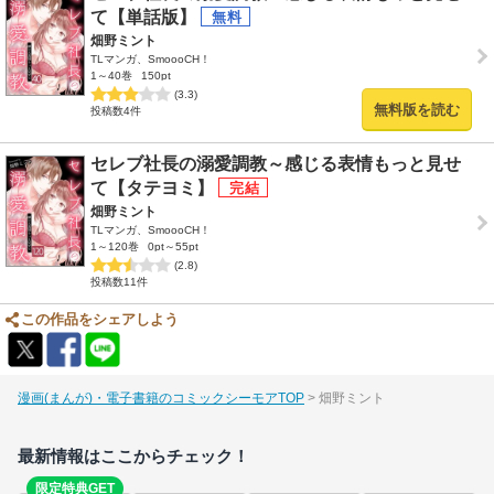
て【単話版】
畑野ミント
TLマンガ、SmoooCH！
1～40巻
150pt
(3.3)
無料版を読む
投稿数4件
セレブ社長の溺愛調教～感じる表情もっと見せ
て【タテヨミ】
畑野ミント
TLマンガ、SmoooCH！
1～120巻
0pt～55pt
(2.8)
投稿数11件
この作品をシェアしよう
漫画(まんが)・電子書籍のコミックシーモアTOP
畑野ミント
最新情報はここからチェック！
限定特典GET