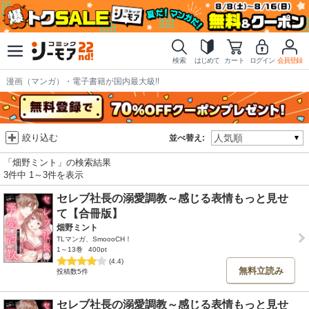
検索
はじめて
カート
ログイン
会員登録
漫画（マンガ）・電子書籍が国内最大級!!
絞り込む
並べ替え:
「畑野ミント」の検索結果
3件中 1～3件を表示
セレブ社長の溺愛調教～感じる表情もっと見せ
て【合冊版】
畑野ミント
TLマンガ、SmoooCH！
1～13巻
400pt
(4.4)
無料立読み
投稿数5件
セレブ社長の溺愛調教～感じる表情もっと見せ