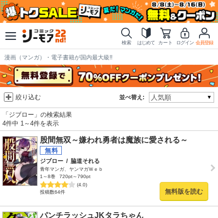
検索
はじめて
カート
ログイン
会員登録
漫画（マンガ）・電子書籍が国内最大級!!
絞り込む
並べ替え:
「ジブロー」の検索結果
4件中 1～4件を表示
股間無双～嫌われ勇者は魔族に愛される～
ジブロー
/
脇道それる
青年マンガ、ヤンマガＷｅｂ
1～8巻
720pt～790pt
(4.0)
無料版を読む
投稿数64件
パンチラッシュJKタラちゃん