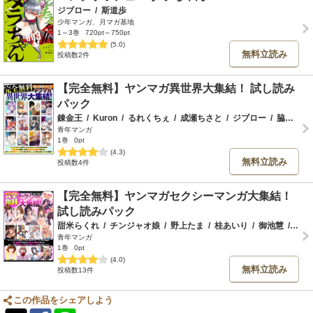
ジブロー
/
斯道歩
少年マンガ、月マガ基地
1～3巻
720pt～750pt
(5.0)
無料立読み
投稿数2件
【完全無料】ヤンマガ異世界大集結！ 試し読み
パック
錬金王
/
Kuron
/
るれくちぇ
/
成瀬ちさと
/
ジブロー
/
脇道それる
青年マンガ
1巻
0pt
(4.3)
無料立読み
投稿数4件
【完全無料】ヤンマガセクシーマンガ大集結！
試し読みパック
甜米らくれ
/
チンジャオ娘
/
野上たま
/
桂あいり
/
御池慧
/
じゅ
青年マンガ
1巻
0pt
(4.0)
無料立読み
投稿数13件
この作品をシェアしよう